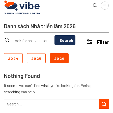
Skip
to
content
Danh sách Nhà triển lãm 2026
Search
Filter
2024
2025
2026
Nothing Found
It seems we can’t find what you’re looking for. Perhaps
searching can help.