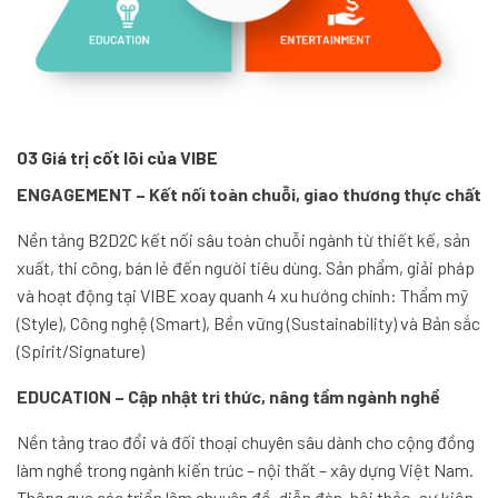
03 Giá trị cốt lõi của VIBE
ENGAGEMENT – Kết nối toàn chuỗi, giao thương thực chất
Nền tảng B2D2C kết nối sâu toàn chuỗi ngành từ thiết kế, sản
xuất, thi công, bán lẻ đến người tiêu dùng. Sản phẩm, giải pháp
và hoạt động tại VIBE xoay quanh 4 xu hướng chính: Thẩm mỹ
(Style), Công nghệ (Smart), Bền vững (Sustainability) và Bản sắc
(Spirit/Signature)
EDUCATION – Cập nhật tri thức, nâng tầm ngành nghề
Nền tảng trao đổi và đối thoại chuyên sâu dành cho cộng đồng
làm nghề trong ngành kiến trúc – nội thất – xây dựng Việt Nam.
Thông qua các triển lãm chuyên đề, diễn đàn, hội thảo, sự kiện