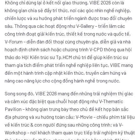
Không chỉ dừng lại ở kết nối giao thương, VIBE 2026 còn là
không gian chia sẻ đầy tri thức, nơi các góc nhìn nghề nghiệp,
chiến lược và xu hướng phát triển ngành được trao đổi chuyên
sâu. Thông qua các hoạt động như V-Gallery – triển lãm các
công trình đoạt giải kiến trúc, thiết kế trong nước và quốc tế,
V-Forum – diễn đàn đối thoại cùng chuyên gia, diễn giả và nhà
hoạch định chính sách hoặc chương trình V-CPD thông qua hội
thảo do Hội Kiến trúc sư Tp.HCM chủ trì để giúp kiến trúc sư
tham gia tích điểm phát triển nghề nghiệp liên tục, VIBE mang
đến một hành trình cập nhật kiến thức, truyền cảm hứng và
nâng cao năng lực cho cộng đồng hành nghề trong nước.
Song song đó, VIBE 2026 mang đến những trải nghiệm thị giác
và cảm xúc đặc biệt qua chuỗi hoạt động như V-Thematic
Pavilion – không gian trưng bày theo chủ đề kết hợp bản sắc
địa phương và xu hướng toàn cầu; V-Movie – chiếu phim tài liệu
về kiến trúc & con người đứng sau những công trình; và V-
Workshop – nơi khách tham quan trực tiếp trải nghiệm kỹ thuật