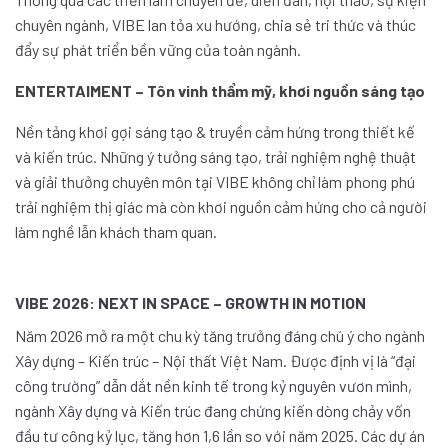
chuyên ngành, VIBE lan tỏa xu hướng, chia sẻ tri thức và thúc
đẩy sự phát triển bền vững của toàn ngành.
ENTERTAIMENT – Tôn vinh thẩm mỹ, khơi nguồn sáng tạo
Nền tảng khơi gợi sáng tạo & truyền cảm hứng trong thiết kế
và kiến trúc. Những ý tưởng sáng tạo, trải nghiệm nghệ thuật
và giải thưởng chuyên môn tại VIBE không chỉ làm phong phú
trải nghiệm thị giác mà còn khơi nguồn cảm hứng cho cả người
làm nghề lẫn khách tham quan.
VIBE 2026: NEXT IN SPACE – GROWTH IN MOTION
Năm 2026 mở ra một chu kỳ tăng trưởng đáng chú ý cho ngành
Xây dựng – Kiến trúc – Nội thất Việt Nam. Được định vị là “đại
công trường” dẫn dắt nền kinh tế trong kỷ nguyên vươn mình,
ngành Xây dựng và Kiến trúc đang chứng kiến dòng chảy vốn
đầu tư công kỷ lục, tăng hơn 1,6 lần so với năm 2025. Các dự án