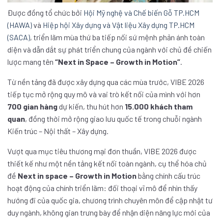
Được đồng tổ chức bởi
Hội Mỹ nghệ và Chế biến Gỗ TP.HCM
(HAWA)
và
Hiệp hội Xây dựng và Vật liệu Xây dựng TP.HCM
(SACA)
, triển lãm mùa thứ ba tiếp nối sứ mệnh phản ánh toàn
diện và dẫn dắt sự phát triển chung của ngành với chủ đề chiến
lược mang tên
“Next in Space – Growth in Motion”
.
Từ nền tảng đã được xây dựng qua các mùa trước, VIBE 2026
tiếp tục mở rộng quy mô và vai trò kết nối của mình với hơn
700 gian hàng
dự kiến, thu hút hơn
15.000 khách tham
quan
, đồng thời mở rộng giao lưu quốc tế trong chuỗi ngành
Kiến trúc – Nội thất – Xây dựng.
Vượt qua mục tiêu thương mại đơn thuần, VIBE 2026 được
thiết kế như một nền tảng kết nối toàn ngành, cụ thể hóa chủ
đề
Next in space – Growth in Motion
bằng chính cấu trúc
hoạt động của chính triển lãm: đối thoại vĩ mô để nhìn thấy
hướng đi của quốc gia, chương trình chuyên môn để cập nhật tư
duy ngành, không gian trưng bày để nhận diện năng lực mới của