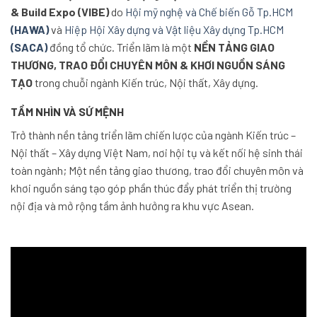
& Build Expo (VIBE)
do
Hội mỹ nghệ và Chế biến Gỗ Tp.HCM
(HAWA)
và
Hiệp Hội Xây dựng và Vật liệu Xây dựng Tp.HCM
(SACA)
đồng tổ chức. Triển lãm là một
NỀN TẢNG GIAO
THƯƠNG, TRAO ĐỔI CHUYÊN MÔN & KHƠI NGUỒN SÁNG
TẠO
trong chuỗi ngành Kiến trúc, Nội thất, Xây dựng.
TẦM NHÌN VÀ SỨ MỆNH
Trở thành nền tảng triển lãm chiến lược của ngành Kiến trúc –
Nội thất – Xây dựng Việt Nam, nơi hội tụ và kết nối hệ sinh thái
toàn ngành; Một nền tảng giao thương, trao đổi chuyên môn và
khơi nguồn sáng tạo góp phần thúc đẩy phát triển thị trường
nội địa và mở rộng tầm ảnh hưởng ra khu vực Asean.