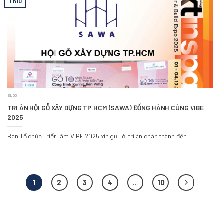
Th10
BLOG
TRI ÂN HỘI GỖ XÂY DỰNG TP.HCM (SAWA) ĐỒNG HÀNH CÙNG VIBE
2025
Ban Tổ chức Triển lãm VIBE 2025 xin gửi lời tri ân chân thành đến...
1
2
3
4
…
10