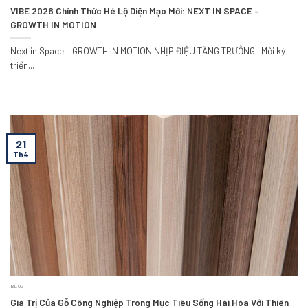
VIBE 2026 Chính Thức Hé Lộ Diện Mạo Mới: NEXT IN SPACE –
GROWTH IN MOTION
Next in Space – GROWTH IN MOTION NHỊP ĐIỆU TĂNG TRƯỞNG Mỗi kỳ
triển...
21
Th4
BLOG
Giá Trị Của Gỗ Công Nghiệp Trong Mục Tiêu Sống Hài Hòa Với Thiên