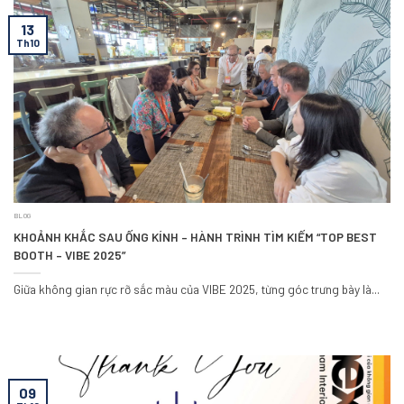
13
Th10
BLOG
KHOẢNH KHẮC SAU ỐNG KÍNH – HÀNH TRÌNH TÌM KIẾM “TOP BEST
BOOTH – VIBE 2025”
Giữa không gian rực rỡ sắc màu của VIBE 2025, từng góc trưng bày là...
09