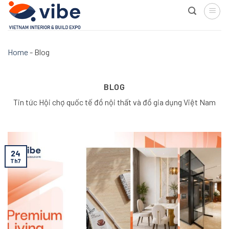
Skip
to
content
Home
-
Blog
BLOG
Tin tức Hội chợ quốc tế đồ nội thất và đồ gia dụng Việt Nam
24
Th7