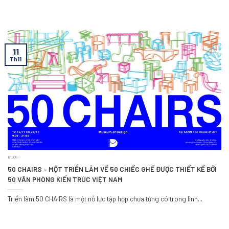
11
Th11
BLOG
50 CHAIRS – MỘT TRIỂN LÃM VỀ 50 CHIẾC GHẾ ĐƯỢC THIẾT KẾ BỞI
50 VĂN PHÒNG KIẾN TRÚC VIỆT NAM
Triển lãm 50 CHAIRS là một nỗ lực tập hợp chưa từng có trong lĩnh...