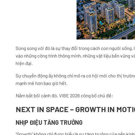
Song song với đó là sự thay đổi trong cách con người sống,
vào những công trình thông minh, những vật liệu bền vững 
hiện đại.
Sự chuyển động ấy không chỉ mở ra cơ hội mới cho thị trường
mạnh mẽ hơn bao giờ hết.
Nắm bắt bối cảnh đó, VIBE 2026 công bố chủ đề:
NEXT IN SPACE – GROWTH IN MOT
NHỊP ĐIỆU TĂNG TRƯỞNG
“Growth” không chỉ được hiểu là sự tăng trưởng của nền kinh