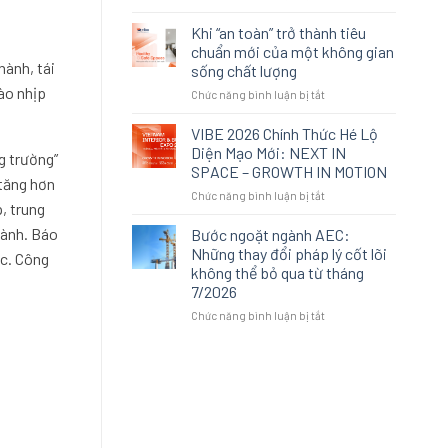
Khi
là
không
lựa
Khi “an toàn” trở thành tiêu
gian
chọn
chuẩn mới của một không gian
sống
thay
hành, tái
sống chất lượng
cao
thế:
ào nhịp
ở
Chức năng bình luận bị tắt
cấp
Cách
Khi
không
An
“an
còn
Cường
VIBE 2026 Chính Thức Hé Lộ
toàn”
được
tái
Diện Mạo Mới: NEXT IN
g trường”
trở
định
định
SPACE – GROWTH IN MOTION
thành
nghĩa
nghĩa
 tăng hơn
ở
Chức năng bình luận bị tắt
tiêu
bởi
trải
, trung
VIBE
chuẩn
sự
nghiệm
2026
mới
xa
gành. Báo
Bước ngoặt ngành AEC:
không
Chính
của
xỉ
gian
Những thay đổi pháp lý cốt lõi
c. Công
Thức
một
tại
không thể bỏ qua từ tháng
Hé
không
VIBE
7/2026
Lộ
gian
2026
Diện
sống
ở
Chức năng bình luận bị tắt
Mạo
chất
Bước
Mới:
lượng
ngoặt
NEXT
ngành
IN
AEC:
SPACE
Những
–
thay
GROWTH
đổi