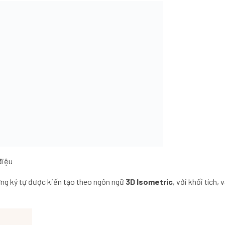
điệu
ng ký tự được kiến tạo theo ngôn ngữ
3D Isometric
, với khối tích, 