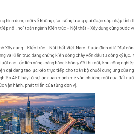
g hình dung mới về không gian sống trong giai đoạn sáp nhập tỉnh t
tiếp nối, nơi toàn ngành Kiến trúc – Nội thất – Xây dựng cùng bước v
 Xây dựng – Kiến trúc – Nội thất Việt Nam. Được định vị là “đại côn
ựng và Kiến trúc đang chứng kiến dòng chảy vốn đầu tư công kỷ lục,
lưới cao tốc liên vùng, cảng hàng không, đô thị mới, khu công nghiệp
iện đại đang tạo lực kéo trực tiếp cho toàn bộ chuỗi cung ứng của n
nghiệp AEC bày tỏ sự lạc quan mạnh mẽ vào chương mới của đất nướ
c vận hành, phát triển của từng đơn vị.