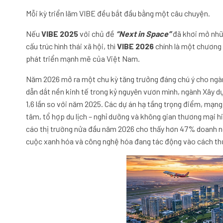
Mỗi kỳ triển lãm VIBE đều bắt đầu bằng một câu chuyện.
Nếu
VIBE 2025
với chủ đề
“Next in Space”
đã khơi mở nhữn
cấu trúc hình thái xã hội, thì
VIBE 2026
chính là một chương 
phát triển mạnh mẽ của Việt Nam.
Năm 2026 mở ra một chu kỳ tăng trưởng đáng chú ý cho ngành
dẫn dắt nền kinh tế trong kỷ nguyên vươn mình, ngành Xây d
1,6 lần so với năm 2025. Các dự án hạ tầng trọng điểm, mạng 
tâm, tổ hợp du lịch – nghỉ dưỡng và không gian thương mại h
cáo thị trường nửa đầu năm 2026 cho thấy hơn 47% doanh 
cuộc xanh hóa và công nghệ hóa đang tác động vào cách thứ