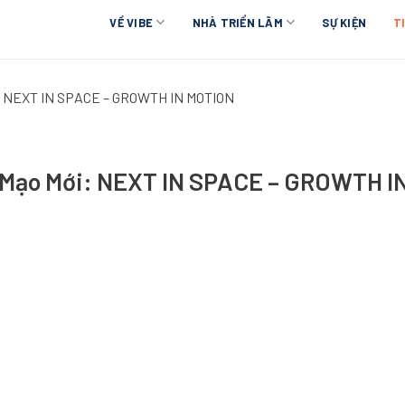
VỀ VIBE
NHÀ TRIỂN LÃM
SỰ KIỆN
T
i: NEXT IN SPACE – GROWTH IN MOTION
n Mạo Mới: NEXT IN SPACE – GROWTH I