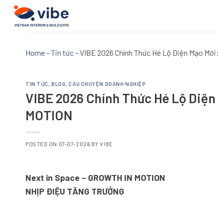
Skip
to
content
Home
-
Tin tức
-
VIBE 2026 Chính Thức Hé Lộ Diện Mạo Mớ
TIN TỨC
,
BLOG
,
CÂU CHUYỆN DOANH NGHIỆP
VIBE 2026 Chính Thức Hé Lộ Diệ
MOTION
POSTED ON
07-07-2026
BY
VIBE
Next in Space – GROWTH IN MOTION
NHỊP ĐIỆU TĂNG TRƯỞNG