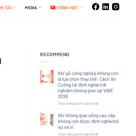
IN TỨC
MEDIA
TIẾNG VIỆT
RECOMMEND
N
Khi gỗ công nghiệp không còn
là lựa chọn thay thế: Cách An
Cường tái định nghĩa trải
nghiệm không gian tại VIBE
2026
ở
Chức năng bình luận bị tắt
Khi
gỗ
Khi không gian sống cao cấp
công
không còn được định nghĩa bởi
nghiệp
sự xa xỉ
không
ở
Chức năng bình luận bị tắt
còn