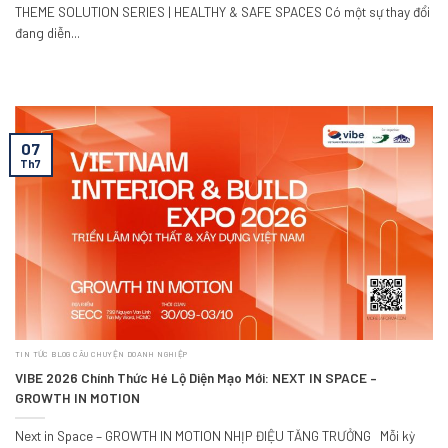
THEME SOLUTION SERIES | HEALTHY & SAFE SPACES Có một sự thay đổi
đang diễn...
07
Th7
TIN TỨC BLOG CÂU CHUYỆN DOANH NGHIỆP
VIBE 2026 Chính Thức Hé Lộ Diện Mạo Mới: NEXT IN SPACE –
GROWTH IN MOTION
Next in Space – GROWTH IN MOTION NHỊP ĐIỆU TĂNG TRƯỞNG Mỗi kỳ