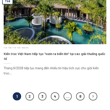
Th6
TIN TỨC TIN TỨC NGÀNH
Kiến trúc Việt Nam tiếp tục “vươn ra biển lớn” tại các giải thưởng quốc
tế
Tháng 6/2026 tiếp tục mang đến nhiều tín hiệu tích cực cho giới kiến
trúc...
1
2
3
4
…
8