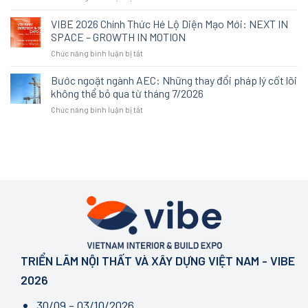
thay
Khi
cấp
thế:
“an
VIBE 2026 Chính Thức Hé Lộ Diện Mạo Mới: NEXT IN
không
Cách
toàn”
còn
SPACE – GROWTH IN MOTION
An
trở
được
Cường
ở
Chức năng bình luận bị tắt
thành
định
tái
VIBE
tiêu
nghĩa
định
2026
Bước ngoặt ngành AEC: Những thay đổi pháp lý cốt lõi
chuẩn
bởi
nghĩa
Chính
mới
không thể bỏ qua từ tháng 7/2026
sự
trải
Thức
của
xa
nghiệm
ở
Chức năng bình luận bị tắt
Hé
một
xỉ
không
Bước
Lộ
không
gian
ngoặt
Diện
gian
tại
ngành
Mạo
sống
VIBE
AEC:
Mới:
chất
2026
Những
NEXT
lượng
thay
IN
đổi
SPACE
pháp
–
lý
GROWTH
cốt
IN
lõi
MOTION
không
TRIỂN LÃM NỘI THẤT VÀ XÂY DỰNG VIỆT NAM - VIBE
thể
bỏ
2026
qua
từ
30/09 - 03/10/2026
tháng