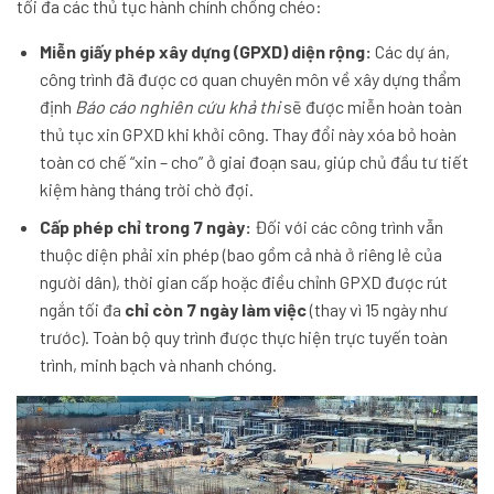
tối đa các thủ tục hành chính chồng chéo:
Miễn giấy phép xây dựng (GPXD) diện rộng:
Các dự án,
công trình đã được cơ quan chuyên môn về xây dựng thẩm
định
Báo cáo nghiên cứu khả thi
sẽ được miễn hoàn toàn
thủ tục xin GPXD khi khởi công. Thay đổi này xóa bỏ hoàn
toàn cơ chế “xin – cho” ở giai đoạn sau, giúp chủ đầu tư tiết
kiệm hàng tháng trời chờ đợi.
Cấp phép chỉ trong 7 ngày:
Đối với các công trình vẫn
thuộc diện phải xin phép (bao gồm cả nhà ở riêng lẻ của
người dân), thời gian cấp hoặc điều chỉnh GPXD được rút
ngắn tối đa
chỉ còn 7 ngày làm việc
(thay vì 15 ngày như
trước). Toàn bộ quy trình được thực hiện trực tuyến toàn
trình, minh bạch và nhanh chóng.