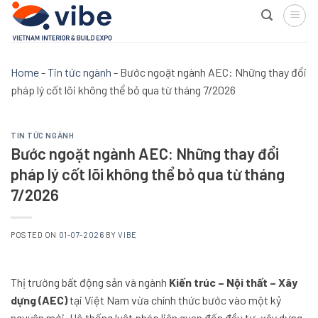
Skip
to
content
Home
-
Tin tức ngành
-
Bước ngoặt ngành AEC: Những thay đổi
pháp lý cốt lõi không thể bỏ qua từ tháng 7/2026
TIN TỨC NGÀNH
Bước ngoặt ngành AEC: Những thay đổi
pháp lý cốt lõi không thể bỏ qua từ tháng
7/2026
POSTED ON
01-07-2026
BY
VIBE
Thị trường bất động sản và ngành
Kiến trúc – Nội thất – Xây
dựng (AEC)
tại Việt Nam vừa chính thức bước vào một kỷ
nguyên mới. Hệ thống luật pháp liên quan đến đầu tư, xây dựng