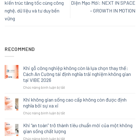
kiến trúc tăng tốc cùng công
Diện Mạo Mới: NEXT IN SPACE
nghệ, dữ liệu và tư duy bền
– GROWTH IN MOTION
vững
RECOMMEND
Khi gỗ công nghiệp không còn là lựa chọn thay thế:
Cách An Cường tái định nghĩa trải nghiệm không gian
tại VIBE 2026
ở
Chức năng bình luận bị tắt
Khi
gỗ
Khi không gian sống cao cấp không còn được định
công
nghĩa bởi sự xa xỉ
nghiệp
ở
Chức năng bình luận bị tắt
không
Khi
còn
không
Khi “an toàn” trở thành tiêu chuẩn mới của một không
là
gian
lựa
gian sống chất lượng
sống
chọn
ở
Chức năng bình luận bị tắt
cao