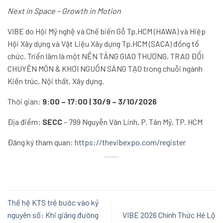
Next in Space – Growth in Motion
VIBE do Hội Mỹ nghệ và Chế biến Gỗ Tp.HCM (HAWA) và Hiệp
Hội Xây dựng và Vật Liệu Xây dựng Tp.HCM (SACA) đồng tổ
chức. Triển lãm là một NỀN TẢNG GIAO THƯƠNG, TRAO ĐỔI
CHUYÊN MÔN & KHƠI NGUỒN SÁNG TẠO trong chuỗi ngành
Kiến trúc, Nội thất, Xây dựng.
Thời gian:
9:00 – 17:00 | 30/9 – 3/10/2026
Địa điểm:
SECC
– 799 Nguyễn Văn Linh, P. Tân Mỹ, TP. HCM
Đăng ký tham quan:
https://thevibexpo.com/register
Thế hệ KTS trẻ bước vào kỷ
nguyên số: Khi giảng đường
VIBE 2026 Chính Thức Hé Lộ