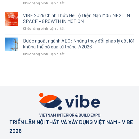
ở
Chức năng bình luận bị tắt
cao
thay
Khi
cấp
thế:
“an
VIBE 2026 Chính Thức Hé Lộ Diện Mạo Mới: NEXT IN
không
Cách
toàn”
còn
SPACE – GROWTH IN MOTION
An
trở
được
Cường
ở
Chức năng bình luận bị tắt
thành
định
tái
VIBE
tiêu
nghĩa
định
2026
Bước ngoặt ngành AEC: Những thay đổi pháp lý cốt lõi
chuẩn
bởi
nghĩa
Chính
mới
không thể bỏ qua từ tháng 7/2026
sự
trải
Thức
của
xa
nghiệm
ở
Chức năng bình luận bị tắt
Hé
một
xỉ
không
Bước
Lộ
không
gian
ngoặt
Diện
gian
tại
ngành
Mạo
sống
VIBE
AEC:
Mới:
chất
2026
Những
NEXT
lượng
thay
IN
đổi
SPACE
pháp
–
lý
GROWTH
cốt
IN
lõi
MOTION
không
TRIỂN LÃM NỘI THẤT VÀ XÂY DỰNG VIỆT NAM - VIBE
thể
bỏ
2026
qua
từ