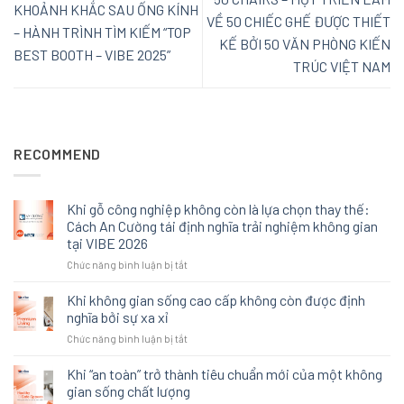
KHOẢNH KHẮC SAU ỐNG KÍNH
VỀ 50 CHIẾC GHẾ ĐƯỢC THIẾT
– HÀNH TRÌNH TÌM KIẾM “TOP
KẾ BỞI 50 VĂN PHÒNG KIẾN
BEST BOOTH – VIBE 2025”
TRÚC VIỆT NAM
RECOMMEND
Khi gỗ công nghiệp không còn là lựa chọn thay thế:
Cách An Cường tái định nghĩa trải nghiệm không gian
tại VIBE 2026
ở
Chức năng bình luận bị tắt
Khi
gỗ
Khi không gian sống cao cấp không còn được định
công
nghĩa bởi sự xa xỉ
nghiệp
ở
Chức năng bình luận bị tắt
không
Khi
còn
không
Khi “an toàn” trở thành tiêu chuẩn mới của một không
là
gian
lựa
gian sống chất lượng
sống
chọn