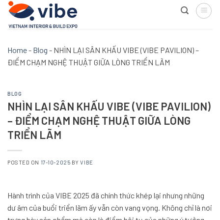
Skip
to
content
Home
-
Blog
-
NHÌN LẠI SÂN KHẤU VIBE (VIBE PAVILION) –
ĐIỂM CHẠM NGHỆ THUẬT GIỮA LÒNG TRIỂN LÃM
BLOG
NHÌN LẠI SÂN KHẤU VIBE (VIBE PAVILION)
– ĐIỂM CHẠM NGHỆ THUẬT GIỮA LÒNG
TRIỂN LÃM
POSTED ON
17-10-2025
BY
VIBE
Hành trình của VIBE 2025 đã chính thức khép lại nhưng những
dư âm của buổi triển lãm ấy vẫn còn vang vọng. Không chỉ là nơi
trưng bày sản phẩm mà còn là điểm hội tụ của những ý tưởng