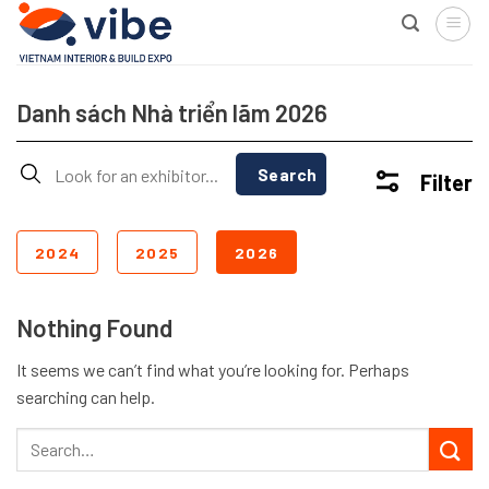
Skip
to
content
Danh sách Nhà triển lãm 2026
Search
Filter
2024
2025
2026
Nothing Found
It seems we can’t find what you’re looking for. Perhaps
searching can help.