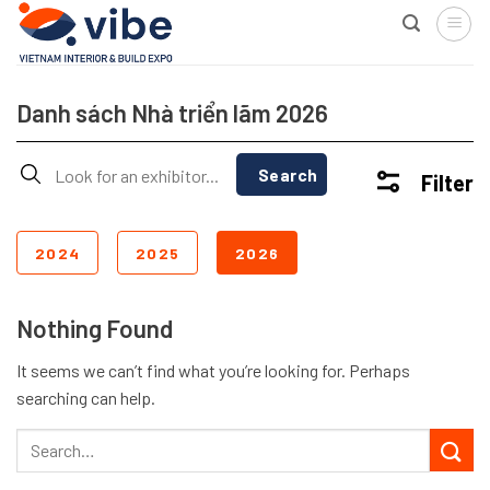
Skip
to
content
Danh sách Nhà triển lãm 2026
Search
Filter
2024
2025
2026
Nothing Found
It seems we can’t find what you’re looking for. Perhaps
searching can help.