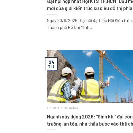
Đại hội hợp nhất Hội KTS TP.HCM: Dấu m
mới của giới kiến trúc sư siêu đô thị phía
Nam
Ngày 20/6/2026, Đại hội đại biểu Hội Kiến trúc
Thành phố Hồ Chí Minh...
24
Th6
TIN TỨC TIN TỨC NGÀNH
Ngành xây dựng 2026: “Sinh khí” đại cô
trường lan tỏa, nhà thầu bước vào thế c
động