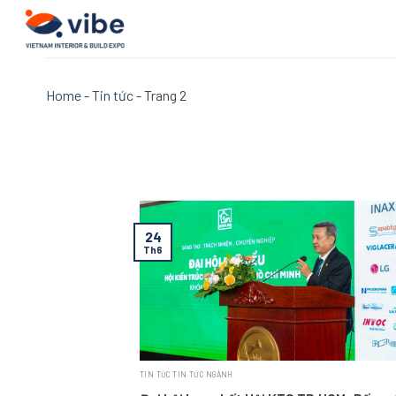
Skip
to
content
Home
-
Tin tức
-
Trang 2
24
Th6
TIN TỨC TIN TỨC NGÀNH