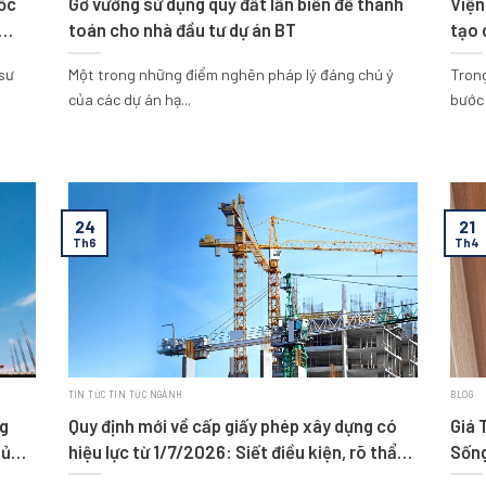
ốc
Gỡ vướng sử dụng quỹ đất lấn biển để thanh
Viện
toán cho nhà đầu tư dự án BT
tạo 
 sư
Một trong những điểm nghẽn pháp lý đáng chú ý
Tron
của các dự án hạ...
bước 
24
21
Th6
Th4
TIN TỨC TIN TỨC NGÀNH
BLOG
ng
Quy định mới về cấp giấy phép xây dựng có
Giá 
hủ
hiệu lực từ 1/7/2026: Siết điều kiện, rõ thẩm
Sống
quyền, tăng minh bạch trong quản lý xây