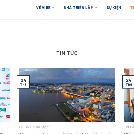
VỀ VIBE
NHÀ TRIỂN LÃM
SỰ KIỆN
T
TIN TỨC
24
24
Th6
Th6
TIN TỨC TIN TỨC NGÀNH
TIN TỨ