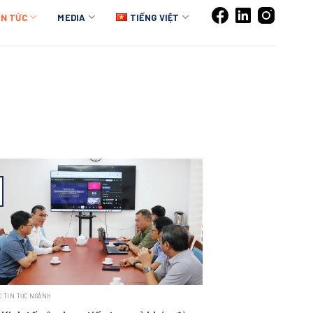
IN TỨC
MEDIA
TIẾNG VIỆT
C TIN TỨC NGÀNH