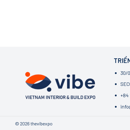
TRIỂN
30/0
SECC
+84 
inf
© 2026 thevibexpo