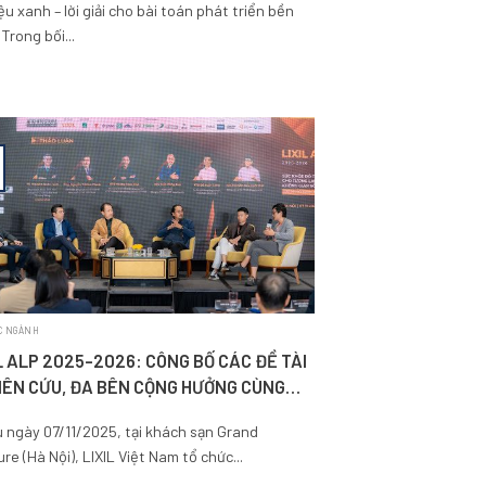
iệu xanh – lời giải cho bài toán phát triển bền
Trong bối...
C NGÀNH
L ALP 2025-2026: CÔNG BỐ CÁC ĐỀ TÀI
IÊN CỨU, ĐA BÊN CỘNG HƯỞNG CÙNG
LỜI GIẢI CHO “SỨC KHỎE ĐÔ THỊ”
 ngày 07/11/2025, tại khách sạn Grand
re (Hà Nội), LIXIL Việt Nam tổ chức...