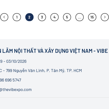
1
2
3
4
5
…
15
 LÃM NỘI THẤT VÀ XÂY DỰNG VIỆT NAM - VIBE
9 - 03/10/2026
 - 799 Nguyễn Văn Linh, P. Tân Mỹ, TP. HCM
96 696 5747
o@thevibexpo.com