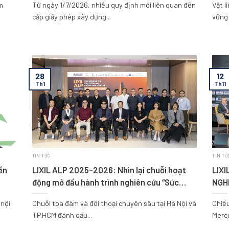
m
Từ ngày 1/7/2026, nhiều quy định mới liên quan đến
Vật l
dựng
cấp giấy phép xây dựng...
vững 
28
12
Th1
Th11
TIN TỨC
TIN TỨ
ền
LIXIL ALP 2025-2026: Nhìn lại chuỗi hoạt
LIXI
động mở đầu hành trình nghiên cứu “Sức
NGH
khỏe Đô thị”
TÌM 
 nội
Chuỗi tọa đàm và đối thoại chuyên sâu tại Hà Nội và
Chiều
TP.HCM đánh dấu...
Mercu