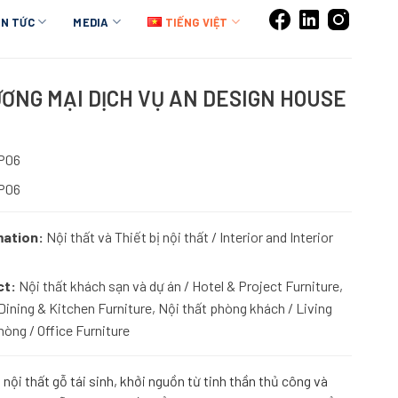
IN TỨC
MEDIA
TIẾNG VIỆT
ƠNG MẠI DỊCH VỤ AN DESIGN HOUSE
P06
P06
mation:
Nội thất và Thiết bị nội thất / Interior and Interior
ct:
Nội thất khách sạn và dự án / Hotel & Project Furniture,
Dining & Kitchen Furniture, Nội thất phòng khách / Living
òng / Office Furniture
nội thất gỗ tái sinh, khởi nguồn từ tinh thần thủ công và