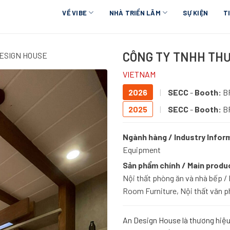
VỀ VIBE
NHÀ TRIỂN LÃM
SỰ KIỆN
T
CÔNG TY TNHH THƯ
DESIGN HOUSE
VIETNAM
2026
|
SECC
-
Booth:
B
2025
|
SECC
-
Booth:
B
Ngành hàng / Industry Infor
Equipment
Sản phẩm chính / Main produ
Nội thất phòng ăn và nhà bếp / 
Room Furniture, Nội thất văn ph
An Design House là thương hiệu 