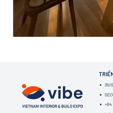
TRIỂN
30/0
SECC
+84 