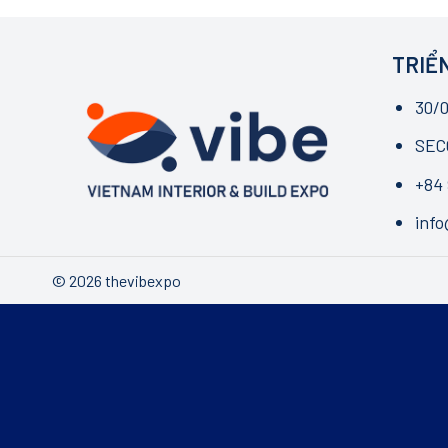
TRIỂN
30/0
SECC
+84 
inf
© 2026 thevibexpo