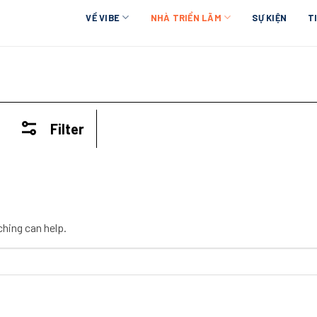
VỀ VIBE
NHÀ TRIỂN LÃM
SỰ KIỆN
T
Filter
ching can help.