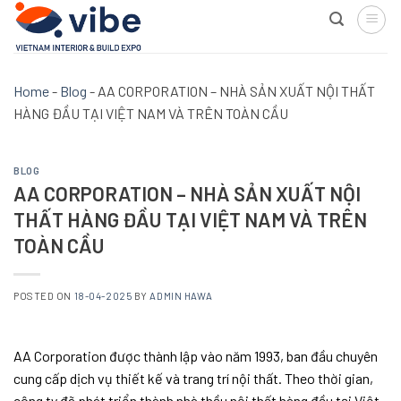
Skip
to
content
Home
-
Blog
-
AA CORPORATION – NHÀ SẢN XUẤT NỘI THẤT
HÀNG ĐẦU TẠI VIỆT NAM VÀ TRÊN TOÀN CẦU
BLOG
AA CORPORATION – NHÀ SẢN XUẤT NỘI
THẤT HÀNG ĐẦU TẠI VIỆT NAM VÀ TRÊN
TOÀN CẦU
POSTED ON
18-04-2025
BY
ADMIN HAWA
AA Corporation được thành lập vào năm 1993, ban đầu chuyên
cung cấp dịch vụ thiết kế và trang trí nội thất. Theo thời gian,
công ty đã phát triển thành nhà thầu nội thất hàng đầu tại Việt