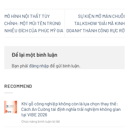
MÔ HÌNH NỘI THẤT TÙY
SỰ KIỆN MỞ MÀN CHUỖI
CHỈNH: MỘT MŨI TÊN TRÚNG
TALKSHOW “GIẢI MÃ KINH
NHIỀU ĐÍCH CỦA PHÚC MỸ GIA
DOANH” THÀNH CÔNG RỰC RỠ
Để lại một bình luận
Bạn phải
đăng nhập
để gửi bình luận.
RECOMMEND
Khi gỗ công nghiệp không còn là lựa chọn thay thế:
Cách An Cường tái định nghĩa trải nghiệm không gian
tại VIBE 2026
ở
Chức năng bình luận bị tắt
Khi