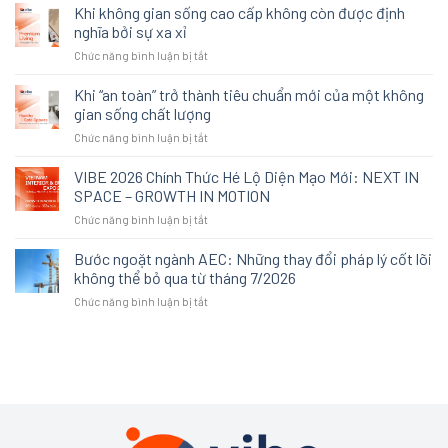
gỗ
Khi không gian sống cao cấp không còn được định
công
nghĩa bởi sự xa xỉ
nghiệp
ở
Chức năng bình luận bị tắt
không
Khi
còn
không
Khi “an toàn” trở thành tiêu chuẩn mới của một không
là
gian
lựa
gian sống chất lượng
sống
chọn
ở
Chức năng bình luận bị tắt
cao
thay
Khi
cấp
thế:
“an
VIBE 2026 Chính Thức Hé Lộ Diện Mạo Mới: NEXT IN
không
Cách
toàn”
còn
SPACE – GROWTH IN MOTION
An
trở
được
Cường
ở
Chức năng bình luận bị tắt
thành
định
tái
VIBE
tiêu
nghĩa
định
2026
Bước ngoặt ngành AEC: Những thay đổi pháp lý cốt lõi
chuẩn
bởi
nghĩa
Chính
mới
không thể bỏ qua từ tháng 7/2026
sự
trải
Thức
của
xa
nghiệm
ở
Chức năng bình luận bị tắt
Hé
một
xỉ
không
Bước
Lộ
không
gian
ngoặt
Diện
gian
tại
ngành
Mạo
sống
VIBE
AEC:
Mới:
chất
2026
Những
NEXT
lượng
thay
IN
đổi
SPACE
pháp
–