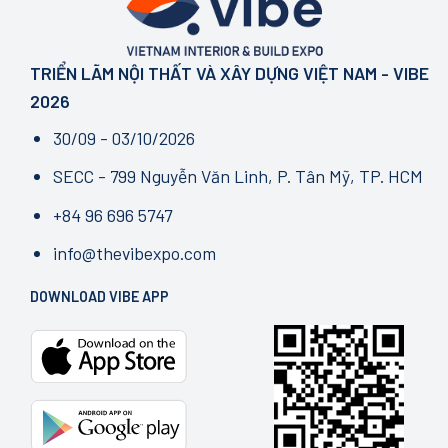
lý
GROWTH
cốt
IN
lõi
MOTION
không
TRIỂN LÃM NỘI THẤT VÀ XÂY DỰNG VIỆT NAM - VIBE
thể
bỏ
2026
qua
từ
30/09 - 03/10/2026
tháng
7/2026
SECC - 799 Nguyễn Văn Linh, P. Tân Mỹ, TP. HCM
+84 96 696 5747
info@thevibexpo.com
DOWNLOAD VIBE APP