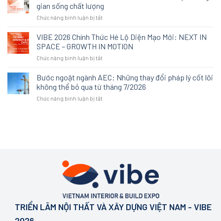
gian
lựa
gian sống chất lượng
sống
chọn
ở
Chức năng bình luận bị tắt
cao
thay
Khi
cấp
thế:
“an
VIBE 2026 Chính Thức Hé Lộ Diện Mạo Mới: NEXT IN
không
Cách
toàn”
còn
SPACE – GROWTH IN MOTION
An
trở
được
Cường
ở
Chức năng bình luận bị tắt
thành
định
tái
VIBE
tiêu
nghĩa
định
2026
Bước ngoặt ngành AEC: Những thay đổi pháp lý cốt lõi
chuẩn
bởi
nghĩa
Chính
mới
không thể bỏ qua từ tháng 7/2026
sự
trải
Thức
của
xa
nghiệm
ở
Chức năng bình luận bị tắt
Hé
một
xỉ
không
Bước
Lộ
không
gian
ngoặt
Diện
gian
tại
ngành
Mạo
sống
VIBE
AEC:
Mới:
chất
2026
Những
NEXT
lượng
thay
IN
đổi
SPACE
pháp
–
lý
GROWTH
cốt
IN
lõi
MOTION
không
TRIỂN LÃM NỘI THẤT VÀ XÂY DỰNG VIỆT NAM - VIBE
thể
bỏ
2026