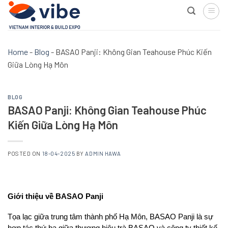
Skip
to
content
Home
-
Blog
-
BASAO Panji: Không Gian Teahouse Phúc Kiến
Giữa Lòng Hạ Môn
BLOG
BASAO Panji: Không Gian Teahouse Phúc
Kiến Giữa Lòng Hạ Môn
POSTED ON
18-04-2025
BY
ADMIN HAWA
Giới thiệu về BASAO Panji
Tọa lạc giữa trung tâm thành phố Hạ Môn, BASAO Panji là sự 
hợp tác thứ ba giữa thương hiệu trà BASAO và công ty thiết kế 