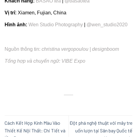
Khách hàng:
BASAO tea
 | 
@basaotea
Vị trí:
 Xiamen, Fujian, China
Hình ảnh:
Wen Studio Photography
 | 
@wen_studio2020
Nguồn thông tin: 
christina vergopoulou | designboom
Tổng hợp và chuyển ngữ: VIBE Expo
Cách Kết Hợp Kính Màu Vào
Đột phá nghệ thuật với mây tre
Thiết Kế Nội Thất: Chi Tiết và
uốn lượn tại Sân bay Quốc tế