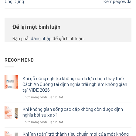
Ứng Dụng
Kempegowda
Để lại một bình luận
Bạn phải
đăng nhập
để gửi bình luận.
RECOMMEND
Khi gỗ công nghiệp không còn là lựa chọn thay thế:
Cách An Cường tái định nghĩa trải nghiệm không gian
tại VIBE 2026
ở
Chức năng bình luận bị tắt
Khi
gỗ
Khi không gian sống cao cấp không còn được định
công
nghĩa bởi sự xa xỉ
nghiệp
ở
Chức năng bình luận bị tắt
không
Khi
còn
không
Khi “an toàn” trở thành tiêu chuẩn mới của một không
là