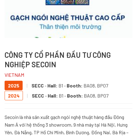
CÔNG TY CỔ PHẦN ĐẦU TƯ CÔNG
NGHIỆP SECOIN
VIETNAM
2025
|
SECC
-
Hall:
B1 -
Booth:
BA08, BP07
2024
|
SECC
-
Hall:
B1 -
Booth:
BA08, BP07
Secoin là nhà sản xuất gạch ngói nghệ thuật hàng đầu Đông
Nam Á với hệ thống 3 showroom, 9 nhà máy tại Hà Nội, Hưng
Yên, Đà Nẵng, TP Hồ Chí Minh, Bình Dương, Đồng Nai, Bà Rịa –