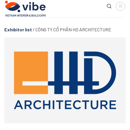
Skip
to
content
Exhibitor list
/
CÔNG TY CỔ PHẦN HD ARCHITECTURE