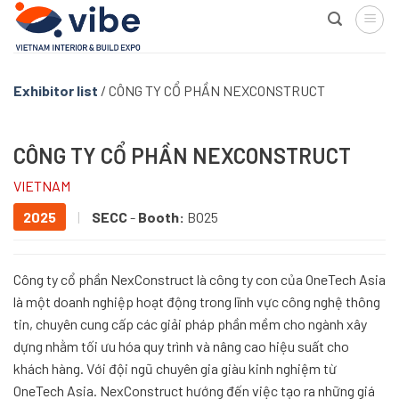
Skip
to
content
Exhibitor list
/
CÔNG TY CỔ PHẦN NEXCONSTRUCT
CÔNG TY CỔ PHẦN NEXCONSTRUCT
VIETNAM
2025
|
SECC
-
Booth:
BO25
Công ty cổ phần NexConstruct là công ty con của OneTech Asia
là một doanh nghiệp hoạt động trong lĩnh vực công nghệ thông
tin, chuyên cung cấp các giải pháp phần mềm cho ngành xây
dựng nhằm tối ưu hóa quy trình và nâng cao hiệu suất cho
khách hàng. Với đội ngũ chuyên gia giàu kinh nghiệm từ
OneTech Asia. NexConstruct hướng đến việc tạo ra những giá