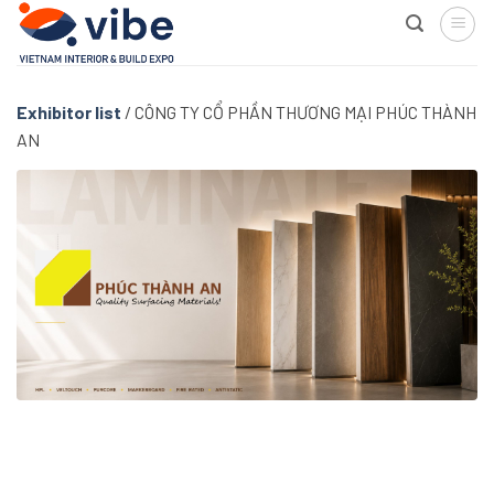
Skip
to
content
Exhibitor list
/
CÔNG TY CỔ PHẦN THƯƠNG MẠI PHÚC THÀNH
AN