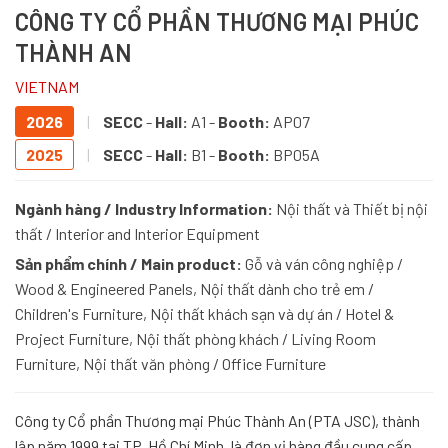
CÔNG TY CỔ PHẦN THƯƠNG MẠI PHÚC
THÀNH AN
VIETNAM
2026
|
SECC
-
Hall:
A1 -
Booth:
AP07
2025
|
SECC
-
Hall:
B1 -
Booth:
BP05A
Ngành hàng / Industry Information:
Nội thất và Thiết bị nội
thất / Interior and Interior Equipment
Sản phẩm chính / Main product:
Gỗ và ván công nghiệp /
Wood & Engineered Panels, Nội thất dành cho trẻ em /
Children's Furniture, Nội thất khách sạn và dự án / Hotel &
Project Furniture, Nội thất phòng khách / Living Room
Furniture, Nội thất văn phòng / Office Furniture
Công ty Cổ phần Thương mại Phúc Thành An (PTA JSC), thành
lập năm 1999 tại TP. Hồ Chí Minh, là đơn vị hàng đầu cung cấp