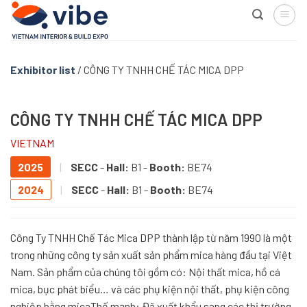
Skip
to
content
Exhibitor list
/
CÔNG TY TNHH CHẾ TÁC MICA DPP
CÔNG TY TNHH CHẾ TÁC MICA DPP
VIETNAM
2025
|
SECC
-
Hall:
B1 -
Booth:
BE74
2024
|
SECC
-
Hall:
B1 -
Booth:
BE74
Công Ty TNHH Chế Tác Mica DPP thành lập từ năm 1990 là một
trong những công ty sản xuất sản phẩm mica hàng đầu tại Việt
Nam. Sản phẩm của chúng tôi gồm có: Nội thất mica, hồ cá
mica, bục phát biểu… và các phụ kiện nội thất, phụ kiện công
nghiệp bằng micaThế mạnh: Đã xuất khẩu sang các thị trường