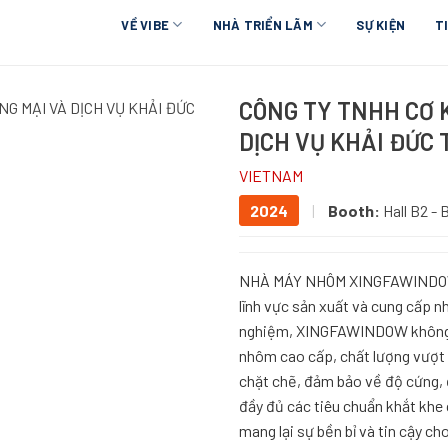
VỀ VIBE
NHÀ TRIỂN LÃM
SỰ KIỆN
T
CÔNG TY TNHH CƠ 
NG MẠI VÀ DỊCH VỤ KHẢI ĐỨC
DỊCH VỤ KHẢI ĐỨC
VIETNAM
2024
|
Booth:
Hall B2 -
NHÀ MÁY NHÔM XINGFAWINDOW tự
lĩnh vực sản xuất và cung cấp n
nghiệm, XINGFAWINDOW không n
nhôm cao cấp, chất lượng vượt 
chặt chẽ, đảm bảo về độ cứng, 
đầy đủ các tiêu chuẩn khắt kh
mang lại sự bền bỉ và tin cậy ch