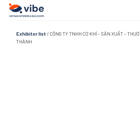
Skip
to
content
Exhibitor list
/
CÔNG TY TNHH CƠ KHÍ – SẢN XUẤT – THƯƠ
THÀNH