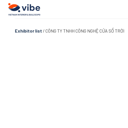
Skip
to
content
Exhibitor list
/
CÔNG TY TNHH CÔNG NGHỆ CỬA SỔ TRỜI