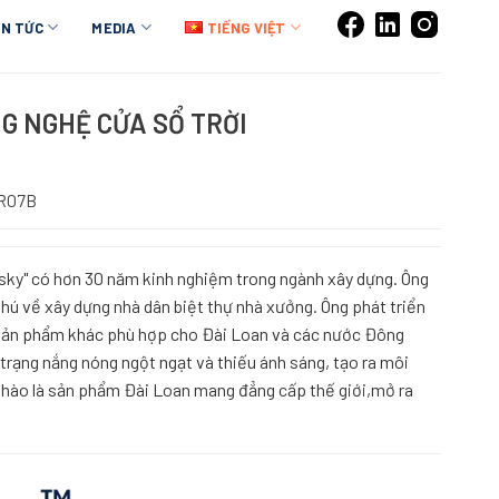
IN TỨC
MEDIA
TIẾNG VIỆT
G NGHỆ CỬA SỔ TRỜI
R07B
rsky" có hơn 30 năm kinh nghiệm trong ngành xây dựng. Ông
hú về xây dựng nhà dân biệt thự nhà xưởng. Ông phát triển
g sản phẩm khác phù hợp cho Đài Loan và các nước Đông
h trạng nắng nóng ngột ngạt và thiếu ánh sáng, tạo ra môi
 hào là sản phẩm Đài Loan mang đẳng cấp thế giới,mở ra