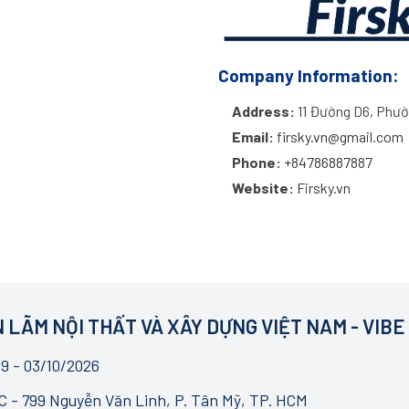
Company Information:
Address:
11 Đường D6, Phườ
Email:
firsky.vn@gmail.com
Phone:
+84786887887
Website:
Firsky.vn
 LÃM NỘI THẤT VÀ XÂY DỰNG VIỆT NAM - VIBE
9 - 03/10/2026
 - 799 Nguyễn Văn Linh, P. Tân Mỹ, TP. HCM