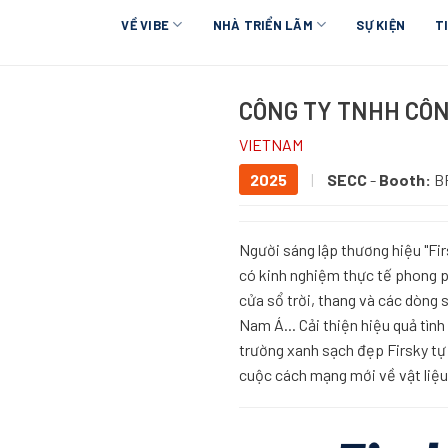
VỀ VIBE
NHÀ TRIỂN LÃM
SỰ KIỆN
T
CÔNG TY TNHH CÔN
VIETNAM
2025
|
SECC
-
Booth:
B
Người sáng lập thương hiệu "Fi
có kinh nghiệm thực tế phong p
cửa sổ trời, thang và các dòn
Nam Á... Cải thiện hiệu quả tìn
trường xanh sạch đẹp Firsky tự
cuộc cách mạng mới về vật liệu