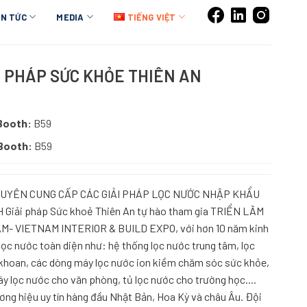
IN TỨC
MEDIA
TIẾNG VIỆT
I PHÁP SỨC KHỎE THIÊN AN
Booth:
B59
Booth:
B59
HUYÊN CUNG CẤP CÁC GIẢI PHÁP LỌC NƯỚC NHẬP KHẨU
iải pháp Sức khoẻ Thiên An tự hào tham gia TRIỂN LÃM
M- VIETNAM INTERIOR & BUILD EXPO, với hơn 10 năm kinh
lọc nước toàn diện như: hệ thống lọc nước trung tâm, lọc
 khoan, các dòng máy lọc nước ion kiềm chăm sóc sức khỏe,
y lọc nước cho văn phòng, tủ lọc nước cho trường học....
ng hiệu uy tín hàng đầu Nhật Bản, Hoa Kỳ và châu Âu. Đội