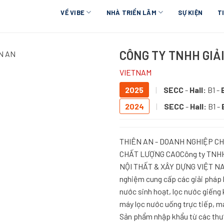
VỀ VIBE
NHÀ TRIỂN LÃM
SỰ KIỆN
T
CÔNG TY TNHH GIẢ
N AN
VIETNAM
2025
|
SECC
-
Hall:
B1 -
2024
|
SECC
-
Hall:
B1 -
THIÊN AN - DOANH NGHIỆP C
CHẤT LƯỢNG CAOCông ty TNHH G
NỘI THẤT & XÂY DỰNG VIỆT NA
nghiệm cung cấp các giải pháp 
nước sinh hoạt, lọc nước giếng
máy lọc nước uống trực tiếp, má
Sản phẩm nhập khẩu từ các thươ