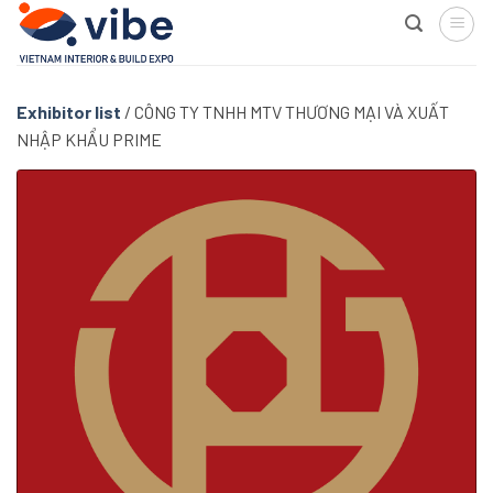
Skip
to
content
Exhibitor list
/
CÔNG TY TNHH MTV THƯƠNG MẠI VÀ XUẤT
NHẬP KHẨU PRIME