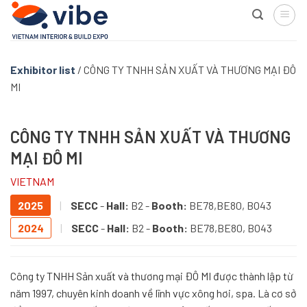
Skip
to
content
Exhibitor list
/
CÔNG TY TNHH SẢN XUẤT VÀ THƯƠNG MẠI ĐÔ
MI
CÔNG TY TNHH SẢN XUẤT VÀ THƯƠNG
MẠI ĐÔ MI
VIETNAM
2025
|
SECC
-
Hall:
B2 -
Booth:
BE78,BE80, BO43
2024
|
SECC
-
Hall:
B2 -
Booth:
BE78,BE80, BO43
Công ty TNHH Sản xuất và thương mại ĐÔ MI được thành lập từ
năm 1997, chuyên kinh doanh về lĩnh vực xông hơi, spa. Là cơ sở