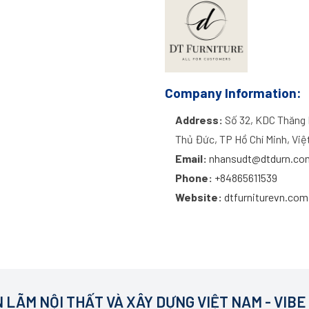
Company Information:
Address:
Số 32, KDC Thăng 
Thủ Đức, TP Hồ Chí Minh, Vi
Email:
nhansudt@dtdurn.co
Phone:
+84865611539
Website:
dtfurniturevn.com
 LÃM NỘI THẤT VÀ XÂY DỰNG VIỆT NAM - VIBE