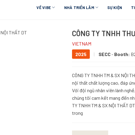
VỀ VIBE
NHÀ TRIỂN LÃM
SỰ KIỆN
T
CÔNG TY TNHH THƯ
 NỘI THẤT DT
VIETNAM
2025
|
SECC
-
Booth:
B2
CÔNG TY TNHH TM & SX NỘI THẤT
nội thất chất lượng cao, đáp ứ
Với đội ngũ nhân viên lành nghề
chúng tôi cam kết mang đến nhữ
TY TNHH TM & SX NỘI THẤT DT lu
trong