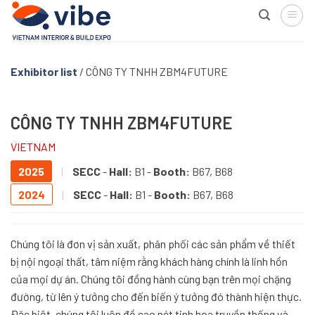
Skip
to
content
Exhibitor list
/
CÔNG TY TNHH ZBM4FUTURE
CÔNG TY TNHH ZBM4FUTURE
VIETNAM
2025
|
SECC
-
Hall:
B1 -
Booth:
B67, B68
2024
|
SECC
-
Hall:
B1 -
Booth:
B67, B68
Chúng tôi là đơn vị sản xuất, phân phối các sản phẩm về thiết
bị nội ngoại thất, tâm niệm rằng khách hàng chính là linh hồn
của mọi dự án. Chúng tôi đồng hành cùng bạn trên mọi chặng
đường, từ lên ý tưởng cho đến biến ý tưởng đó thành hiện thực.
Đặc biệt, chúng tôi luôn đề cao nét tinh hoa truyền thống và