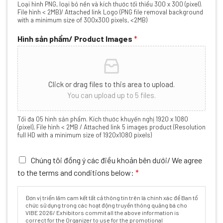
Loại hình PNG, loại bỏ nền và kích thước tối thiểu 300 x 300 (pixel).
File hình < 2MB)/ Attached link Logo (PNG file removal background
with a minimum size of 300x300 pixels, <2MB)
Hình sản phẩm/ Product Images
*
Click or drag files to this area to upload.
You can upload up to 5 files.
Tối đa 05 hình sản phẩm. Kích thước khuyến nghị 1920 x 1080
(pixel), File hình < 2MB / Attached link 5 images product (Resolution
full HD with a minimum size of 1920x1080 pixels)
Chúng tôi đồng ý các điều khoản bên dưới/ We agree
to the terms and conditions below:
*
Đơn vị triển lãm cam kết tất cả thông tin trên là chính xác để Ban tổ
chức sử dụng trong các hoạt động truyền thông quảng bá cho
VIBE 2026/ Exhibitors commit all the above information is
correct for the Organizer to use for the promotional