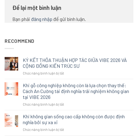
Để lại một bình luận
Bạn phải
đăng nhập
để gửi bình luận.
RECOMMEND
KÝ KẾT THỎA THUẬN HỢP TÁC GIỮA VIBE 2026 VÀ
CỘNG ĐỒNG KIẾN TRÚC SƯ
ở
Chức năng bình luận bị tắt
KÝ
KẾT
Khi gỗ công nghiệp không còn là lựa chọn thay thế:
THỎA
Cách An Cường tái định nghĩa trải nghiệm không gian
THUẬN
tại VIBE 2026
HỢP
ở
Chức năng bình luận bị tắt
TÁC
Khi
GIỮA
gỗ
VIBE
Khi không gian sống cao cấp không còn được định
công
2026
nghĩa bởi sự xa xỉ
nghiệp
VÀ
ở
Chức năng bình luận bị tắt
không
CỘNG
Khi
còn
ĐỒNG