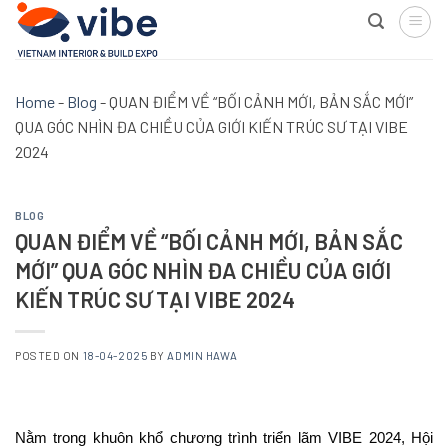
Skip
to
content
Home
-
Blog
-
QUAN ĐIỂM VỀ “BỐI CẢNH MỚI, BẢN SẮC MỚI”
QUA GÓC NHÌN ĐA CHIỀU CỦA GIỚI KIẾN TRÚC SƯ TẠI VIBE
2024
BLOG
QUAN ĐIỂM VỀ “BỐI CẢNH MỚI, BẢN SẮC
MỚI” QUA GÓC NHÌN ĐA CHIỀU CỦA GIỚI
KIẾN TRÚC SƯ TẠI VIBE 2024
POSTED ON
18-04-2025
BY
ADMIN HAWA
Nằm trong khuôn khổ chương trình triển lãm VIBE 2024, Hội 