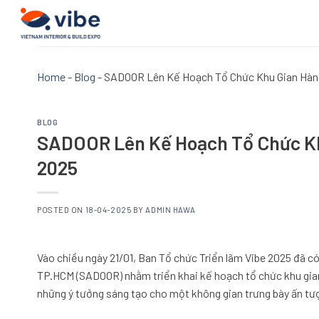
Skip
to
content
Home
-
Blog
-
SADOOR Lên Kế Hoạch Tổ Chức Khu Gian Hàng
BLOG
SADOOR Lên Kế Hoạch Tổ Chức Kh
2025
POSTED ON
18-04-2025
BY
ADMIN HAWA
Vào chiều ngày 21/01, Ban Tổ chức Triển lãm Vibe 2025 đã có
TP.HCM (SADOOR) nhằm triển khai kế hoạch tổ chức khu gian 
những ý tưởng sáng tạo cho một không gian trưng bày ấn tượ