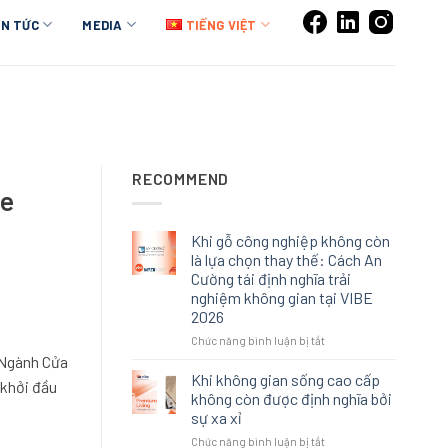
IN TỨC
MEDIA
TIẾNG VIỆT
RECOMMEND
be
Khi gỗ công nghiệp không còn
là lựa chọn thay thế: Cách An
Cường tái định nghĩa trải
nghiệm không gian tại VIBE
2026
ở
Chức năng bình luận bị tắt
Khi
i Ngành Cửa
gỗ
Khi không gian sống cao cấp
 khởi đầu
công
không còn được định nghĩa bởi
nghiệp
sự xa xỉ
không
ở
Chức năng bình luận bị tắt
còn