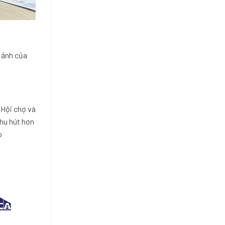
h ảnh của
 Hội chợ và
hu hút hơn
o