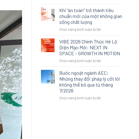
Khi
là
không
lựa
Khi “an toàn” trở thành tiêu
gian
chọn
chuẩn mới của một không gian
sống
thay
sống chất lượng
cao
thế:
ở
Chức năng bình luận bị tắt
cấp
Cách
Khi
không
An
“an
còn
Cường
VIBE 2026 Chính Thức Hé Lộ
toàn”
được
tái
Diện Mạo Mới: NEXT IN
trở
định
định
SPACE – GROWTH IN MOTION
thành
nghĩa
nghĩa
ở
Chức năng bình luận bị tắt
tiêu
bởi
trải
VIBE
chuẩn
sự
nghiệm
2026
mới
xa
Bước ngoặt ngành AEC:
không
Chính
của
xỉ
gian
Những thay đổi pháp lý cốt lõi
Thức
một
tại
không thể bỏ qua từ tháng
Hé
không
VIBE
7/2026
Lộ
gian
2026
Diện
sống
ở
Chức năng bình luận bị tắt
Mạo
chất
Bước
Mới:
lượng
ngoặt
NEXT
ngành
IN
AEC:
SPACE
Những
–
thay
GROWTH
đổi