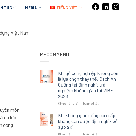
IN TỨC
MEDIA
TIẾNG VIỆT
y dựng Việt Nam
RECOMMEND
Khi gỗ công nghiệp không còn
là lựa chọn thay thế: Cách An
Cường tái định nghĩa trải
nghiệm không gian tại VIBE
2026
ở
Chức năng bình luận bị tắt
Khi
chuyên môn
gỗ
Khi không gian sống cao cấp
n là lực
công
không còn được định nghĩa bởi
nghiệp
ền công
sự xa xỉ
không
ở
Chức năng bình luận bị tắt
còn