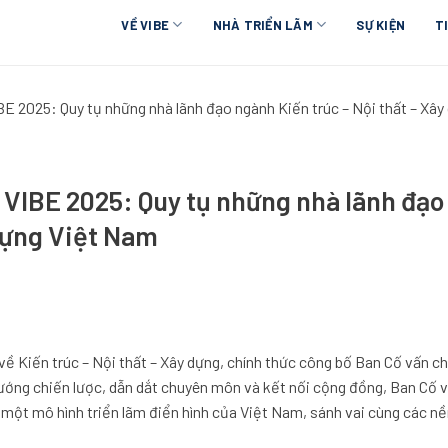
VỀ VIBE
NHÀ TRIỂN LÃM
SỰ KIỆN
T
E 2025: Quy tụ những nhà lãnh đạo ngành Kiến trúc – Nội thất – Xâ
VIBE 2025: Quy tụ những nhà lãnh đạo
 dựng Việt Nam
ề Kiến trúc – Nội thất – Xây dựng, chính thức công bố Ban Cố vấn 
ướng chiến lược, dẫn dắt chuyên môn và kết nối cộng đồng, Ban Cố vấ
o một mô hình triển lãm điển hình của Việt Nam, sánh vai cùng các n