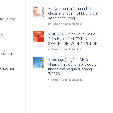
Khi
là
không
lựa
Khi “an toàn” trở thành tiêu
gian
chọn
chuẩn mới của một không gian
sống
thay
sống chất lượng
c vai trò
cao
thế:
ở
Chức năng bình luận bị tắt
cấp
Cách
Khi
không
An
“an
còn
Cường
VIBE 2026 Chính Thức Hé Lộ
tế.
toàn”
được
tái
Diện Mạo Mới: NEXT IN
trở
định
định
SPACE – GROWTH IN MOTION
thành
nghĩa
nghĩa
ở
Chức năng bình luận bị tắt
tiêu
bởi
trải
 kế, nhà
VIBE
chuẩn
sự
nghiệm
2026
mới
xa
Bước ngoặt ngành AEC:
không
Chính
của
xỉ
gian
Những thay đổi pháp lý cốt lõi
Thức
một
tại
– học hỏi
không thể bỏ qua từ tháng
Hé
không
VIBE
7/2026
Lộ
gian
2026
Diện
sống
ở
Chức năng bình luận bị tắt
Mạo
chất
Bước
Mới:
lượng
ngoặt
NEXT
ngành
IN
AEC:
SPACE
Những
–
thay
GROWTH
đổi