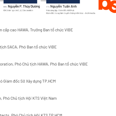
ấn cấp cao HAWA, Trưởng Ban tổ chức VIBE
 tịch SACA, Phó Ban tổ chức VIBE
oration, Phó Chủ tịch HAWA, Phó Ban tổ chức VIBE
Phó Giám đốc Sở Xây dựng TP.HCM
re, Phó Chủ tịch Hội KTS Việt Nam
itects, Phó Chủ tịch Hội KTS TP.HCM