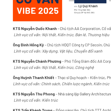
KTS Nguyễn Quốc Khanh
– Chủ tịch AA Corporation, Cố v
Lĩnh vực cố vấn: Nội thất, Kiến trúc, Bán lẻ, Thương hiệu
Ông Đinh Hồng Kỳ
– Chủ tịch HĐQT Công ty CP Secoin, Chủ
Lĩnh vực cố vấn: Xây dựng, Vật liệu, Chuyển đổi xanh
KTS Nguyễn Chánh Phương
– Phó Tổng Giám đốc AA Corp
Lĩnh vực cố vấn: Nội thất, Kiến trúc, Công nghệ
Ông Huỳnh Thanh Khiết
– Thạc sĩ Quy hoạch – Kiến trúc, 
Lĩnh vực cố vấn: Chính sách, Chiến lược ngành, Kiến trúc
KTS Nguyễn Thu Phong
– Nhà sáng lập Gallery Architectu
Lĩnh vực cố vấn: Kiến trúc
KTS Trần Khánh Trung
– Đồng sáng lập, Chủ tịch TTT Arch