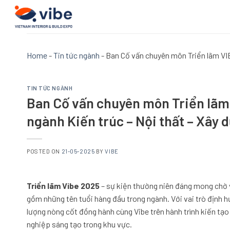
Skip
to
content
Home
-
Tin tức ngành
-
Ban Cố vấn chuyên môn Triển lãm VIB
TIN TỨC NGÀNH
Ban Cố vấn chuyên môn Triển lãm 
ngành Kiến trúc – Nội thất – Xây
POSTED ON
21-05-2025
BY
VIBE
Triển lãm Vibe 2025
– sự kiện thường niên đáng mong chờ v
gồm những tên tuổi hàng đầu trong ngành. Với vai trò định h
lượng nòng cốt đồng hành cùng Vibe trên hành trình kiến tạ
nghiệp sáng tạo trong khu vực.