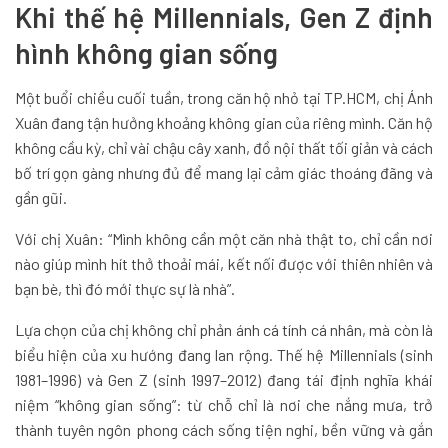
Khi thế hệ Millennials, Gen Z định
hình không gian sống
Một buổi chiều cuối tuần, trong căn hộ nhỏ tại TP.HCM, chị Ánh
Xuân đang tận hưởng khoảng không gian của riêng mình. Căn hộ
không cầu kỳ, chỉ vài chậu cây xanh, đồ nội thất tối giản và cách
bố trí gọn gàng nhưng đủ để mang lại cảm giác thoáng đãng và
gần gũi.
Với chị Xuân: “Mình không cần một căn nhà thật to, chỉ cần nơi
nào giúp mình hít thở thoải mái, kết nối được với thiên nhiên và
bạn bè, thì đó mới thực sự là nhà”.
Lựa chọn của chị không chỉ phản ánh cá tính cá nhân, mà còn là
biểu hiện của xu hướng đang lan rộng. Thế hệ Millennials (sinh
1981–1996) và Gen Z (sinh 1997–2012) đang tái định nghĩa khái
niệm “không gian sống”: từ chỗ chỉ là nơi che nắng mưa, trở
thành tuyên ngôn phong cách sống tiện nghi, bền vững và gắn