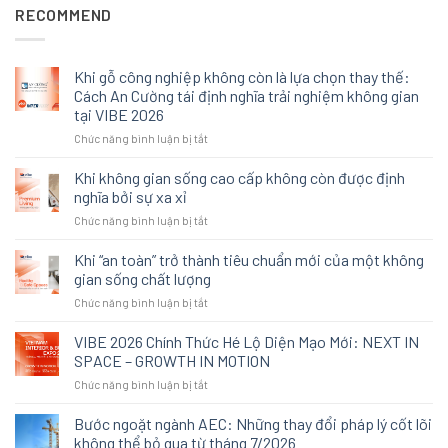
RECOMMEND
Khi gỗ công nghiệp không còn là lựa chọn thay thế:
Cách An Cường tái định nghĩa trải nghiệm không gian
tại VIBE 2026
ở
Chức năng bình luận bị tắt
Khi
gỗ
Khi không gian sống cao cấp không còn được định
công
nghĩa bởi sự xa xỉ
nghiệp
ở
Chức năng bình luận bị tắt
không
Khi
còn
không
Khi “an toàn” trở thành tiêu chuẩn mới của một không
là
gian
lựa
gian sống chất lượng
sống
chọn
ở
Chức năng bình luận bị tắt
cao
thay
Khi
cấp
thế:
“an
VIBE 2026 Chính Thức Hé Lộ Diện Mạo Mới: NEXT IN
không
Cách
toàn”
còn
SPACE – GROWTH IN MOTION
An
trở
được
Cường
ở
Chức năng bình luận bị tắt
thành
định
tái
VIBE
tiêu
nghĩa
định
2026
Bước ngoặt ngành AEC: Những thay đổi pháp lý cốt lõi
chuẩn
bởi
nghĩa
Chính
mới
không thể bỏ qua từ tháng 7/2026
sự
trải