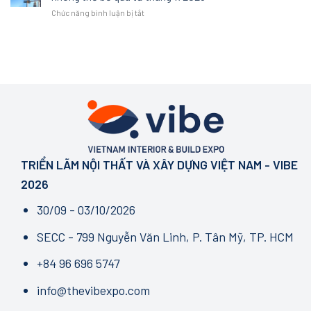
Thức
của
xa
nghiệm
ở
Chức năng bình luận bị tắt
Hé
một
xỉ
không
Bước
Lộ
không
gian
ngoặt
Diện
gian
tại
ngành
Mạo
sống
VIBE
AEC:
Mới:
chất
2026
Những
NEXT
lượng
thay
IN
đổi
SPACE
pháp
–
lý
GROWTH
cốt
IN
lõi
MOTION
không
TRIỂN LÃM NỘI THẤT VÀ XÂY DỰNG VIỆT NAM - VIBE
thể
bỏ
2026
qua
từ
30/09 - 03/10/2026
tháng
7/2026
SECC - 799 Nguyễn Văn Linh, P. Tân Mỹ, TP. HCM
+84 96 696 5747
info@thevibexpo.com