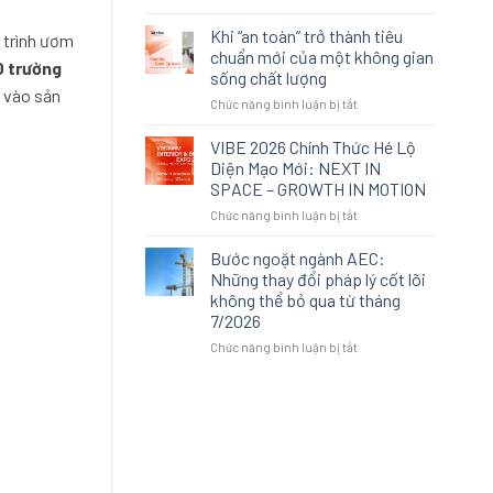
Khi
là
không
lựa
Khi “an toàn” trở thành tiêu
 trình ươm
gian
chọn
chuẩn mới của một không gian
0 trường
sống
thay
sống chất lượng
cao
thế:
a vào sản
ở
Chức năng bình luận bị tắt
cấp
Cách
Khi
không
An
“an
còn
Cường
VIBE 2026 Chính Thức Hé Lộ
toàn”
được
tái
Diện Mạo Mới: NEXT IN
trở
định
định
SPACE – GROWTH IN MOTION
thành
nghĩa
nghĩa
ở
Chức năng bình luận bị tắt
tiêu
bởi
trải
VIBE
chuẩn
sự
nghiệm
2026
mới
xa
Bước ngoặt ngành AEC:
không
Chính
của
xỉ
gian
Những thay đổi pháp lý cốt lõi
Thức
một
tại
không thể bỏ qua từ tháng
Hé
không
VIBE
7/2026
Lộ
gian
2026
Diện
sống
ở
Chức năng bình luận bị tắt
Mạo
chất
Bước
Mới:
lượng
ngoặt
NEXT
ngành
IN
AEC:
SPACE
Những
–
thay
GROWTH
đổi