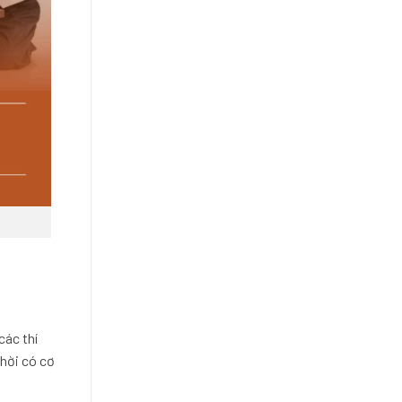
các thí
thời có cơ