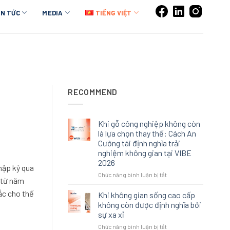
IN TỨC
MEDIA
TIẾNG VIỆT
RECOMMEND
Khi gỗ công nghiệp không còn
là lựa chọn thay thế: Cách An
Cường tái định nghĩa trải
nghiệm không gian tại VIBE
2026
thập kỷ qua
ở
Chức năng bình luận bị tắt
 từ năm
Khi
gỗ
ắc cho thế
Khi không gian sống cao cấp
công
không còn được định nghĩa bởi
nghiệp
sự xa xỉ
không
ở
Chức năng bình luận bị tắt
còn