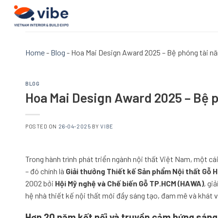
Skip
to
content
Home
-
Blog
-
Hoa Mai Design Award 2025 – Bệ phóng tài năn
BLOG
Hoa Mai Design Award 2025 – Bệ ph
POSTED ON
26-04-2025
BY
VIBE
Trong hành trình phát triển ngành nội thất Việt Nam, một cái
– đó chính là
Giải thưởng Thiết kế Sản phẩm Nội thất Gỗ 
2002 bởi
Hội Mỹ nghệ và Chế biến Gỗ TP.HCM (HAWA)
, gi
hệ nhà thiết kế nội thất mới đầy sáng tạo, đam mê và khát 
Hơn 20 năm kết nối và truyền cảm hứng sáng