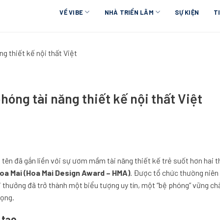
VỀ VIBE
NHÀ TRIỂN LÃM
SỰ KIỆN
T
g thiết kế nội thất Việt
óng tài năng thiết kế nội thất Việt
 tên đã gắn liền với sự ươm mầm tài năng thiết kế trẻ suốt hơn hai 
Hoa Mai (Hoa Mai Design Award – HMA)
. Được tổ chức thường niên
ải thưởng đã trở thành một biểu tượng uy tín, một “bệ phóng” vững ch
vọng.
 tạo