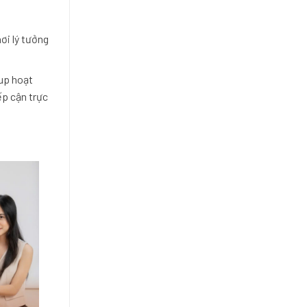
ơi lý tưởng
tup hoạt
ếp cận trực