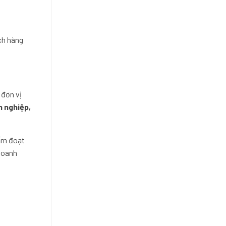
ách hàng
à đơn vị
h nghiệp,
hẩm đoạt
 doanh