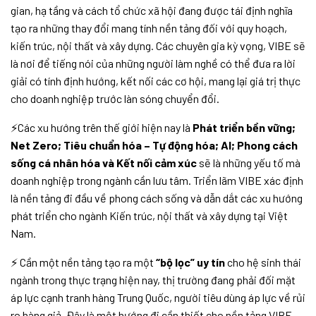
gian, hạ tầng và cách tổ chức xã hội đang được tái định nghĩa
tạo ra những thay đổi mang tính nền tảng đối với quy hoạch,
kiến trúc, nội thất và xây dựng. Các chuyên gia kỳ vọng, VIBE sẽ
là nơi để tiếng nói của những người làm nghề có thể đưa ra lời
giải có tính định hướng, kết nối các cơ hội, mang lại giá trị thực
cho doanh nghiệp trước làn sóng chuyển đổi.
⚡
Các xu hướng trên thế giới hiện nay là
Phát triển bền vững;
Net Zero; Tiêu chuẩn hóa – Tự động hóa; AI; Phong cách
sống cá nhân hóa và Kết nối cảm xúc
sẽ là những yếu tố mà
doanh nghiệp trong ngành cần lưu tâm. Triển lãm VIBE xác định
là nền tảng đi đầu về phong cách sống và dẫn dắt các xu hướng
phát triển cho ngành Kiến trúc, nội thất và xây dựng tại Việt
Nam.
⚡ Cần một nền tảng tạo ra một
“bộ lọc” uy tín
cho hệ sinh thái
ngành trong thực trạng hiện nay, thị trường đang phải đối mặt
áp lực cạnh tranh hàng Trung Quốc, người tiêu dùng áp lực về rủi
ro hàng giả. Đây là một hướng đi cần thiết cho nền tảng VIBE –