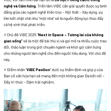
nghệ và Cảm hứng
. Triển lãm VIBE cần giải quyết được sự bình
đẳng giữa các ngành nghề Kiến trúc – Nội thất – Xây dựng, sự
liên kết chặt chẽ như “một nhà” sẽ là nguồn động lực thúc đẩy
cả hệ sinh thái phát triển.
⚡ Chủ đề VIBE 2025 “
Next in Space – Tương lai của không
gian sống”
sẽ là một đề bài thú vị và gợi mở ra nhiều cuộc trao
đổi, thảo luận trong giới chuyên ngành và khơi gợi cảm hứng
cho những người làm nghề cho đến người tiêu dùng. Với chủ đề
này.
⚡ Điểm nhấn “
VIBE Pavilion
” dưới sự thẩm định và góp ý của
Ban cố vấn hứa hẹn sẽ mang đến một không gian Đa kết nối –
Đầy tri thức – Đậm trải nghiệm.