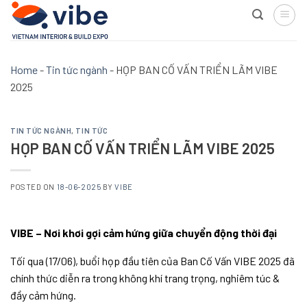
Skip
to
content
Home
-
Tin tức ngành
-
HỌP BAN CỐ VẤN TRIỂN LÃM VIBE
2025
TIN TỨC NGÀNH
,
TIN TỨC
HỌP BAN CỐ VẤN TRIỂN LÃM VIBE 2025
POSTED ON
18-06-2025
BY
VIBE
VIBE – Nơi khơi gợi cảm hứng giữa chuyển động thời đại
Tối qua (17/06), buổi họp đầu tiên của Ban Cố Vấn VIBE 2025 đã
chính thức diễn ra trong không khí trang trọng, nghiêm túc &
đầy cảm hứng.