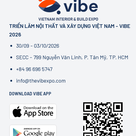
pháp
–
lý
GROWTH
cốt
IN
lõi
MOTION
không
TRIỂN LÃM NỘI THẤT VÀ XÂY DỰNG VIỆT NAM - VIBE
thể
bỏ
2026
qua
từ
30/09 - 03/10/2026
tháng
7/2026
SECC - 799 Nguyễn Văn Linh, P. Tân Mỹ, TP. HCM
+84 96 696 5747
info@thevibexpo.com
DOWNLOAD VIBE APP