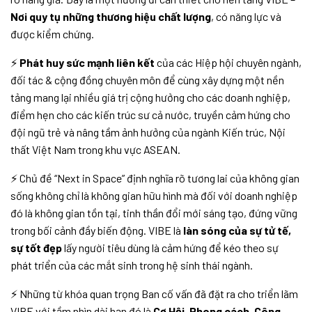
Nơi quy tụ những thương hiệu chất lượng
, có năng lực và
được kiểm chứng.
⚡
Phát huy sức mạnh liên kết
của các Hiệp hội chuyên ngành,
đối tác & cộng đồng chuyên môn để cùng xây dựng một nền
tảng mang lại nhiều giá trị cộng hưởng cho các doanh nghiệp,
điểm hẹn cho các kiến trúc sư cả nước, truyền cảm hứng cho
đội ngũ trẻ và nâng tầm ảnh hưởng của ngành Kiến trúc, Nội
thất Việt Nam trong khu vực ASEAN.
⚡ Chủ đề “Next in Space” định nghĩa rõ tương lai của không gian
sống không chỉ là không gian hữu hình mà đối với doanh nghiệp
đó là không gian tồn tại, tinh thần đổi mới sáng tạo, đứng vững
trong bối cảnh đầy biến động. VIBE là
làn sóng của sự tử tế,
sự tốt đẹp
lấy người tiêu dùng là cảm hứng để kéo theo sự
phát triển của các mắt sinh trong hệ sinh thái ngành.
⚡ Những từ khóa quan trọng Ban cố vấn đã đặt ra cho triển lãm
VIBE với tầm nhìn dài hạn đó là
Cơ Hội, Phong cách, Công