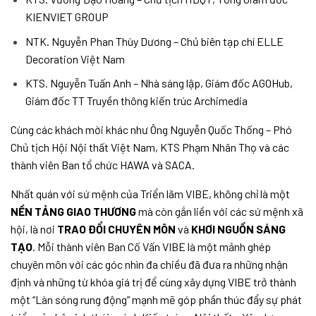
KIENVIET GROUP
NTK. Nguyễn Phan Thùy Dương – Chủ biên tạp chí ELLE
Decoration Việt Nam
KTS. Nguyễn Tuấn Anh – Nhà sáng lập, Giám đốc AGOHub,
Giám đốc TT Truyền thông kiến trúc Archimedia
Cùng các khách mời khác như Ông Nguyễn Quốc Thống – Phó
Chủ tịch Hội Nội thất Việt Nam, KTS Phạm Nhân Thọ và các
thành viên Ban tổ chức HAWA và SACA.
Nhất quán với sứ mệnh của Triển lãm VIBE, không chỉ là một
NỀN TẢNG GIAO THƯƠNG
mà còn gắn liền với các sứ mệnh xã
hội, là nơi
TRAO ĐỔI CHUYÊN MÔN
và
KHƠI NGUỒN SÁNG
TẠO
. Mỗi thành viên Ban Cố Vấn VIBE là một mảnh ghép
chuyên môn với các góc nhìn đa chiều đã đưa ra những nhận
định và những từ khóa giá trị để cùng xây dựng VIBE trở thành
một “Làn sóng rung động” mạnh mẽ góp phần thúc đẩy sự phát