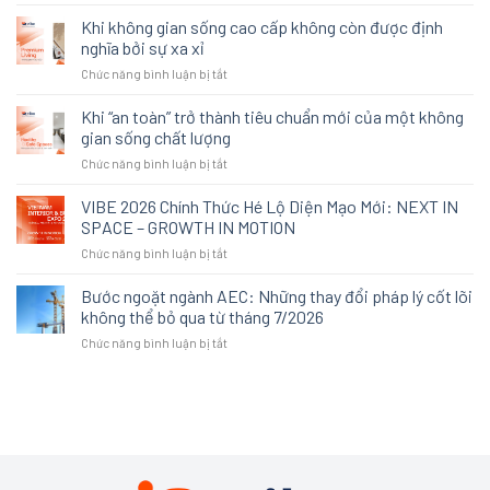
Khi
gỗ
Khi không gian sống cao cấp không còn được định
công
nghĩa bởi sự xa xỉ
nghiệp
ở
Chức năng bình luận bị tắt
không
Khi
còn
không
Khi “an toàn” trở thành tiêu chuẩn mới của một không
là
gian
lựa
gian sống chất lượng
sống
chọn
ở
Chức năng bình luận bị tắt
cao
thay
Khi
cấp
thế:
“an
VIBE 2026 Chính Thức Hé Lộ Diện Mạo Mới: NEXT IN
không
Cách
toàn”
còn
SPACE – GROWTH IN MOTION
An
trở
được
Cường
ở
Chức năng bình luận bị tắt
thành
định
tái
VIBE
tiêu
nghĩa
định
2026
Bước ngoặt ngành AEC: Những thay đổi pháp lý cốt lõi
chuẩn
bởi
nghĩa
Chính
mới
không thể bỏ qua từ tháng 7/2026
sự
trải
Thức
của
xa
nghiệm
ở
Chức năng bình luận bị tắt
Hé
một
xỉ
không
Bước
Lộ
không
gian
ngoặt
Diện
gian
tại
ngành
Mạo
sống
VIBE
AEC:
Mới:
chất
2026
Những
NEXT
lượng
thay
IN
đổi
SPACE