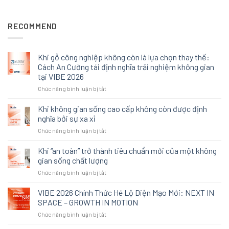
RECOMMEND
Khi gỗ công nghiệp không còn là lựa chọn thay thế:
Cách An Cường tái định nghĩa trải nghiệm không gian
tại VIBE 2026
ở
Chức năng bình luận bị tắt
Khi
gỗ
Khi không gian sống cao cấp không còn được định
công
nghĩa bởi sự xa xỉ
nghiệp
ở
Chức năng bình luận bị tắt
không
Khi
còn
không
Khi “an toàn” trở thành tiêu chuẩn mới của một không
là
gian
lựa
gian sống chất lượng
sống
chọn
ở
Chức năng bình luận bị tắt
cao
thay
Khi
cấp
thế:
“an
VIBE 2026 Chính Thức Hé Lộ Diện Mạo Mới: NEXT IN
không
Cách
toàn”
còn
SPACE – GROWTH IN MOTION
An
trở
được
Cường
ở
Chức năng bình luận bị tắt
thành
định
tái
VIBE
tiêu
nghĩa
định