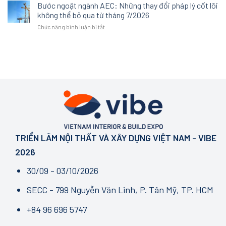
2026
Bước ngoặt ngành AEC: Những thay đổi pháp lý cốt lõi
chuẩn
bởi
nghĩa
Chính
mới
không thể bỏ qua từ tháng 7/2026
sự
trải
Thức
của
xa
nghiệm
ở
Chức năng bình luận bị tắt
Hé
một
xỉ
không
Bước
Lộ
không
gian
ngoặt
Diện
gian
tại
ngành
Mạo
sống
VIBE
AEC:
Mới:
chất
2026
Những
NEXT
lượng
thay
IN
đổi
SPACE
pháp
–
lý
GROWTH
cốt
IN
lõi
MOTION
không
TRIỂN LÃM NỘI THẤT VÀ XÂY DỰNG VIỆT NAM - VIBE
thể
bỏ
2026
qua
từ
30/09 - 03/10/2026
tháng
7/2026
SECC - 799 Nguyễn Văn Linh, P. Tân Mỹ, TP. HCM
+84 96 696 5747