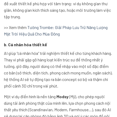
đề xuất thiết kế phù hợp với tâm trạng: ví dụ không gian thư
giãn, không gian kích thích sáng tạo, hoặc môi trường làm việc
tập trung.
>> Xem thêm
Tường Trombe: Giải Pháp Lưu Trữ Năng Lượng
Mặt Trời Hiệu Quả Cho Mùa Đông
b. Cá nhân hóa thiết kế
AI giúp “cá nhân hóa” trải nghiệm thiết kế cho từng khách hàng.
Thay vì phải gặp gỡ hàng loạt kiến trúc sư để thống nhất ý
tưởng, giờ đây, người dùng có thể nhập vào một số đặc điểm
cơ bản (sở thích, diện tích, phong cách mong muốn, ngân sách),
hệ thống AI sẽ tự động tạo ra bản concept sơ bộ và thậm chí
phối cảnh 3D chỉ trong vài phút.
Một ví dụ điển hình là nền tảng
Modsy
(Mỹ), cho phép người
dùng tải ảnh phòng thật của mình lên, lựa chọn phong cách nội
thất yêu thích (Scandinavian, Modern, Farmhouse…), sau đó AI
sẽ dựng lại căn phòng đó bằng ảnh 3D và gợi ý các món đồ nội