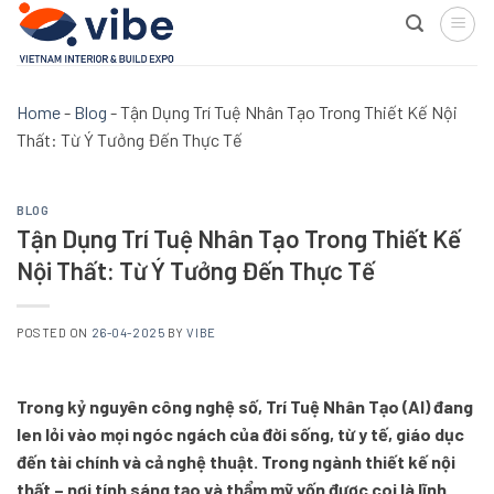
Skip
to
content
Home
-
Blog
-
Tận Dụng Trí Tuệ Nhân Tạo Trong Thiết Kế Nội
Thất: Từ Ý Tưởng Đến Thực Tế
BLOG
Tận Dụng Trí Tuệ Nhân Tạo Trong Thiết Kế
Nội Thất: Từ Ý Tưởng Đến Thực Tế
POSTED ON
26-04-2025
BY
VIBE
Trong kỷ nguyên công nghệ số, Trí Tuệ Nhân Tạo (AI) đang
len lỏi vào mọi ngóc ngách của đời sống, từ y tế, giáo dục
đến tài chính và cả nghệ thuật. Trong ngành thiết kế nội
thất – nơi tính sáng tạo và thẩm mỹ vốn được coi là lĩnh