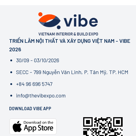
NEXT
lượng
thay
IN
đổi
SPACE
pháp
–
lý
GROWTH
cốt
IN
lõi
MOTION
không
TRIỂN LÃM NỘI THẤT VÀ XÂY DỰNG VIỆT NAM - VIBE
thể
bỏ
2026
qua
từ
30/09 - 03/10/2026
tháng
7/2026
SECC - 799 Nguyễn Văn Linh, P. Tân Mỹ, TP. HCM
+84 96 696 5747
info@thevibexpo.com
DOWNLOAD VIBE APP