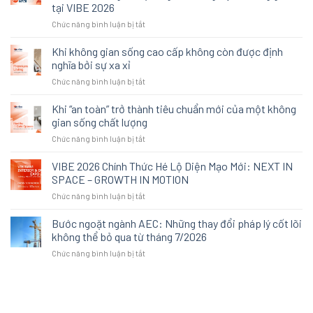
tại VIBE 2026
ở
Chức năng bình luận bị tắt
Khi
gỗ
Khi không gian sống cao cấp không còn được định
công
nghĩa bởi sự xa xỉ
nghiệp
ở
Chức năng bình luận bị tắt
không
Khi
còn
không
Khi “an toàn” trở thành tiêu chuẩn mới của một không
là
gian
lựa
gian sống chất lượng
sống
chọn
ở
Chức năng bình luận bị tắt
cao
thay
Khi
cấp
thế:
“an
VIBE 2026 Chính Thức Hé Lộ Diện Mạo Mới: NEXT IN
không
Cách
toàn”
còn
SPACE – GROWTH IN MOTION
An
trở
được
Cường
ở
Chức năng bình luận bị tắt
thành
định
tái
VIBE
tiêu
nghĩa
định
2026
Bước ngoặt ngành AEC: Những thay đổi pháp lý cốt lõi
chuẩn
bởi
nghĩa
Chính
mới
không thể bỏ qua từ tháng 7/2026
sự
trải
Thức
của
xa
nghiệm
ở
Chức năng bình luận bị tắt
Hé
một
xỉ
không
Bước
Lộ
không
gian
ngoặt
Diện
gian
tại
ngành
Mạo
sống
VIBE
AEC:
Mới:
chất
2026
Những