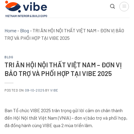
Skip
to
content
Home
-
Blog
-
TRI ÂN HỘI NỘI THẤT VIỆT NAM – ĐƠN VỊ BẢO
TRỢ VÀ PHỐI HỢP TẠI VIBE 2025
BLOG
TRI ÂN HỘI NỘI THẤT VIỆT NAM – ĐƠN VỊ
BẢO TRỢ VÀ PHỐI HỢP TẠI VIBE 2025
POSTED ON
09-10-2025
BY
VIBE
Ban Tổ chức VIBE 2025 trân trọng gửi lời cảm ơn chân thành
đến Hội Nội thất Việt Nam (VNIA) – đơn vị bảo trợ và phối hợp,
đã đồng hành cùng VIBE qua 2 mùa triển lãm.