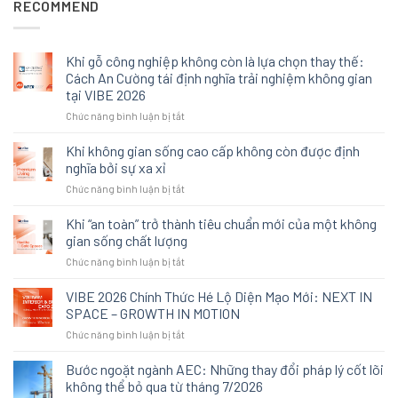
RECOMMEND
Khi gỗ công nghiệp không còn là lựa chọn thay thế:
Cách An Cường tái định nghĩa trải nghiệm không gian
tại VIBE 2026
ở
Chức năng bình luận bị tắt
Khi
gỗ
Khi không gian sống cao cấp không còn được định
công
nghĩa bởi sự xa xỉ
nghiệp
ở
Chức năng bình luận bị tắt
không
Khi
còn
không
Khi “an toàn” trở thành tiêu chuẩn mới của một không
là
gian
lựa
gian sống chất lượng
sống
chọn
ở
Chức năng bình luận bị tắt
cao
thay
Khi
cấp
thế:
“an
VIBE 2026 Chính Thức Hé Lộ Diện Mạo Mới: NEXT IN
không
Cách
toàn”
còn
SPACE – GROWTH IN MOTION
An
trở
được
Cường
ở
Chức năng bình luận bị tắt
thành
định
tái
VIBE
tiêu
nghĩa
định
2026
Bước ngoặt ngành AEC: Những thay đổi pháp lý cốt lõi
chuẩn
bởi
nghĩa
Chính
mới
không thể bỏ qua từ tháng 7/2026
sự
trải
Thức
của