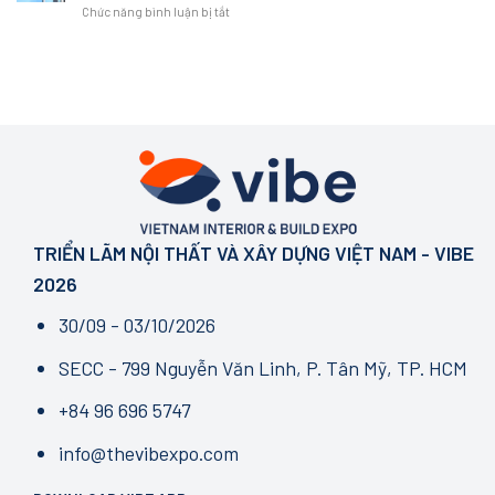
xa
nghiệm
ở
Chức năng bình luận bị tắt
Hé
một
xỉ
không
Bước
Lộ
không
gian
ngoặt
Diện
gian
tại
ngành
Mạo
sống
VIBE
AEC:
Mới:
chất
2026
Những
NEXT
lượng
thay
IN
đổi
SPACE
pháp
–
lý
GROWTH
cốt
IN
lõi
MOTION
không
TRIỂN LÃM NỘI THẤT VÀ XÂY DỰNG VIỆT NAM - VIBE
thể
bỏ
2026
qua
từ
30/09 - 03/10/2026
tháng
7/2026
SECC - 799 Nguyễn Văn Linh, P. Tân Mỹ, TP. HCM
+84 96 696 5747
info@thevibexpo.com