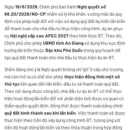
Ngày
19/6/2026
, Chính phủ ban hành
Nghị quyết số
66.20/2026/NQ-CP
nhằm xử lý khó khăn, vướng mắc do quy
định của pháp luật đối với việc sử dụng quỹ đất dự kiến lấn biển
để thanh toán cho nhà đầu tư thực hiện công trình, dự án phục
vụ
Hội nghị cấp cao APEC 2027
theo hình thức BT. Theo đó,
Chính phủ cho phép
UBND tỉnh An Giang
sử dụng khu vực định
hướng lấn biển thuộc
Đặc khu Phú Quốc
trong quy hoạch để
tạo quỹ đất thanh toán cho nhà đầu tư thực hiện dự án BT.
Điểm đáng chú ý là Nghị quyết không chỉ “gỡ” ở cấp chủ trương,
mà còn mở ra cơ chế cho phép
thực hiện đồng thời một số
thủ tục
liên quan đến lấn biển, đầu tư và thanh toán quỹ đất.
Theo nội dung được công bố, nhà đầu tư dự án BT có thể thực
hiện hoạt động lấn biển đối với phần diện tích được cơ quan có
thẩm quyền quyết định, đồng thời được thanh toán bằng chính
quỹ đất hình thành sau khi lấn biển
. Việc thanh toán sẽ được
thực hiện theo tiến độ xây dựng công trình BT, tương ứng với
tiến độ hoạt động lấn biển và theo thỏa thuận trong hợp đồng