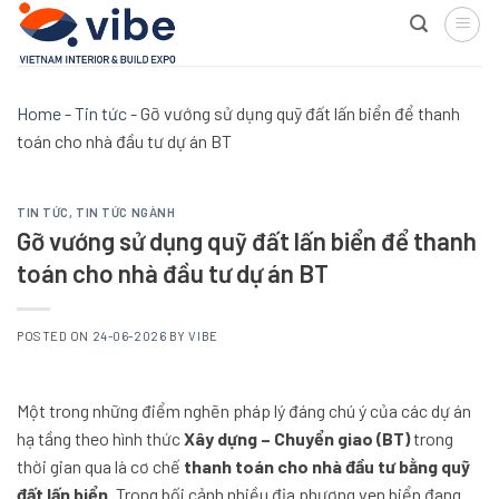
Skip
to
content
Home
-
Tin tức
-
Gỡ vướng sử dụng quỹ đất lấn biển để thanh
toán cho nhà đầu tư dự án BT
TIN TỨC
,
TIN TỨC NGÀNH
Gỡ vướng sử dụng quỹ đất lấn biển để thanh
toán cho nhà đầu tư dự án BT
POSTED ON
24-06-2026
BY
VIBE
Một trong những điểm nghẽn pháp lý đáng chú ý của các dự án
hạ tầng theo hình thức
Xây dựng – Chuyển giao (BT)
trong
thời gian qua là cơ chế
thanh toán cho nhà đầu tư bằng quỹ
đất lấn biển
. Trong bối cảnh nhiều địa phương ven biển đang