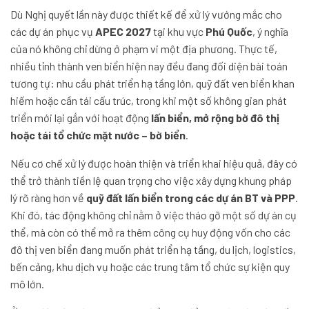
Dù Nghị quyết lần này được thiết kế để xử lý vướng mắc cho
các dự án phục vụ
APEC 2027
tại khu vực
Phú Quốc
, ý nghĩa
của nó không chỉ dừng ở phạm vi một địa phương. Thực tế,
nhiều tỉnh thành ven biển hiện nay đều đang đối diện bài toán
tương tự: nhu cầu phát triển hạ tầng lớn, quỹ đất ven biển khan
hiếm hoặc cần tái cấu trúc, trong khi một số không gian phát
triển mới lại gắn với hoạt động
lấn biển, mở rộng bờ đô thị
hoặc tái tổ chức mặt nước – bờ biển
.
Nếu cơ chế xử lý được hoàn thiện và triển khai hiệu quả, đây có
thể trở thành tiền lệ quan trọng cho việc xây dựng khung pháp
lý rõ ràng hơn về
quỹ đất lấn biển trong các dự án BT và PPP
.
Khi đó, tác động không chỉ nằm ở việc tháo gỡ một số dự án cụ
thể, mà còn có thể mở ra thêm công cụ huy động vốn cho các
đô thị ven biển đang muốn phát triển hạ tầng, du lịch, logistics,
bến cảng, khu dịch vụ hoặc các trung tâm tổ chức sự kiện quy
mô lớn.