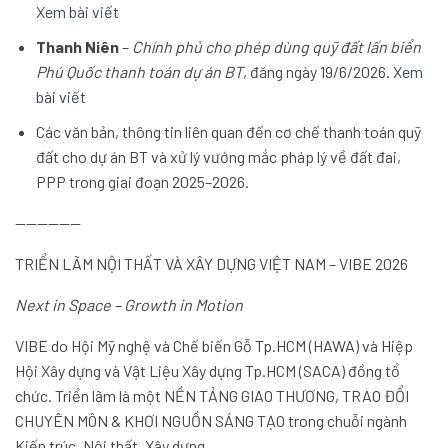
Xem bài viết
Thanh Niên
–
Chính phủ cho phép dùng quỹ đất lấn biển
Phú Quốc thanh toán dự án BT
, đăng ngày 19/6/2026.
Xem
bài viết
Các văn bản, thông tin liên quan đến cơ chế thanh toán quỹ
đất cho dự án BT và xử lý vướng mắc pháp lý về đất đai,
PPP trong giai đoạn 2025–2026.
——————
TRIỂN LÃM NỘI THẤT VÀ XÂY DỰNG VIỆT NAM – VIBE 2026
Next in Space – Growth in Motion
VIBE do Hội Mỹ nghệ và Chế biến Gỗ Tp.HCM (HAWA) và Hiệp
Hội Xây dựng và Vật Liệu Xây dựng Tp.HCM (SACA) đồng tổ
chức. Triển lãm là một NỀN TẢNG GIAO THƯƠNG, TRAO ĐỔI
CHUYÊN MÔN & KHƠI NGUỒN SÁNG TẠO trong chuỗi ngành
Kiến trúc, Nội thất, Xây dựng.