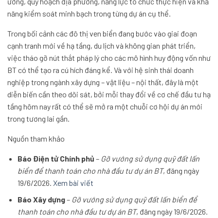
ương, quy hoạch địa phương, năng lực tổ chức thực hiện và khả
năng kiểm soát minh bạch trong từng dự án cụ thể.
Trong bối cảnh các đô thị ven biển đang bước vào giai đoạn
cạnh tranh mới về hạ tầng, du lịch và không gian phát triển,
việc tháo gỡ nút thắt pháp lý cho các mô hình huy động vốn như
BT có thể tạo ra cú hích đáng kể. Và với hệ sinh thái doanh
nghiệp trong ngành xây dựng – vật liệu – nội thất, đây là một
diễn biến cần theo dõi sát, bởi mỗi thay đổi về cơ chế đầu tư hạ
tầng hôm nay rất có thể sẽ mở ra một chuỗi cơ hội dự án mới
trong tương lai gần.
Nguồn tham khảo
Báo Điện tử Chính phủ
–
Gỡ vướng sử dụng quỹ đất lấn
biển để thanh toán cho nhà đầu tư dự án BT
, đăng ngày
19/6/2026.
Xem bài viết
Báo Xây dựng
–
Gỡ vướng sử dụng quỹ đất lấn biển để
thanh toán cho nhà đầu tư dự án BT
, đăng ngày 19/6/2026.