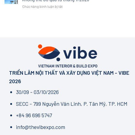
Thức
của
xa
nghiệm
ở
Chức năng bình luận bị tắt
Hé
một
xỉ
không
Bước
Lộ
không
gian
ngoặt
Diện
gian
tại
ngành
Mạo
sống
VIBE
AEC:
Mới:
chất
2026
Những
NEXT
lượng
thay
IN
đổi
SPACE
pháp
–
lý
GROWTH
cốt
IN
lõi
MOTION
không
TRIỂN LÃM NỘI THẤT VÀ XÂY DỰNG VIỆT NAM - VIBE
thể
bỏ
2026
qua
từ
30/09 - 03/10/2026
tháng
7/2026
SECC - 799 Nguyễn Văn Linh, P. Tân Mỹ, TP. HCM
+84 96 696 5747
info@thevibexpo.com