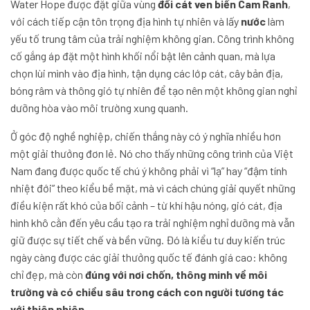
Water Hope được đặt giữa vùng
đồi cát ven biển Cam Ranh
,
với cách tiếp cận tôn trọng địa hình tự nhiên và lấy
nước
làm
yếu tố trung tâm của trải nghiệm không gian. Công trình không
cố gắng áp đặt một hình khối nổi bật lên cảnh quan, mà lựa
chọn lùi mình vào địa hình, tận dụng các lớp cát, cây bản địa,
bóng râm và thông gió tự nhiên để tạo nên một không gian nghỉ
dưỡng hòa vào môi trường xung quanh.
Ở góc độ nghề nghiệp, chiến thắng này có ý nghĩa nhiều hơn
một giải thưởng đơn lẻ. Nó cho thấy những công trình của Việt
Nam đang được quốc tế chú ý không phải vì “lạ” hay “đậm tính
nhiệt đới” theo kiểu bề mặt, mà vì cách chúng giải quyết những
điều kiện rất khó của bối cảnh – từ khí hậu nóng, gió cát, địa
hình khô cằn đến yêu cầu tạo ra trải nghiệm nghỉ dưỡng mà vẫn
giữ được sự tiết chế và bền vững. Đó là kiểu tư duy kiến trúc
ngày càng được các giải thưởng quốc tế đánh giá cao: không
chỉ đẹp, mà còn
đúng với nơi chốn, thông minh về môi
trường và có chiều sâu trong cách con người tương tác
với thiên nhiên
.