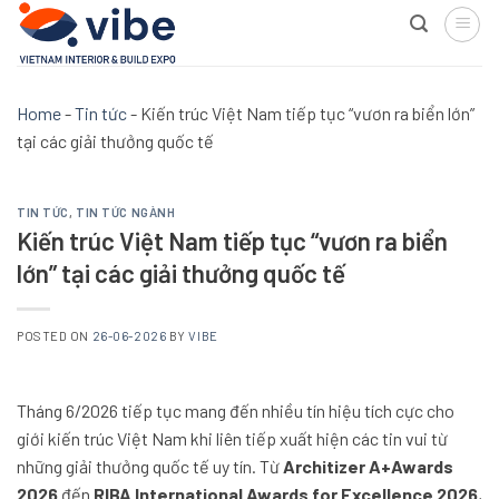
Skip
to
content
Home
-
Tin tức
-
Kiến trúc Việt Nam tiếp tục “vươn ra biển lớn”
tại các giải thưởng quốc tế
TIN TỨC
,
TIN TỨC NGÀNH
Kiến trúc Việt Nam tiếp tục “vươn ra biển
lớn” tại các giải thưởng quốc tế
POSTED ON
26-06-2026
BY
VIBE
Tháng 6/2026 tiếp tục mang đến nhiều tín hiệu tích cực cho
giới kiến trúc Việt Nam khi liên tiếp xuất hiện các tin vui từ
những giải thưởng quốc tế uy tín. Từ
Architizer A+Awards
2026
đến
RIBA International Awards for Excellence 2026
,