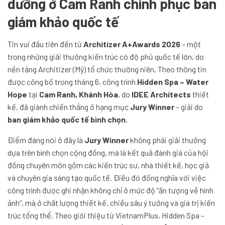
dưỡng ở Cam Ranh chinh phục ban
giám khảo quốc tế
Tin vui đầu tiên đến từ
Architizer A+Awards 2026
– một
trong những giải thưởng kiến trúc có độ phủ quốc tế lớn, do
nền tảng Architizer (Mỹ) tổ chức thường niên. Theo thông tin
được công bố trong tháng 6, công trình
Hidden Spa – Water
Hope
tại
Cam Ranh, Khánh Hòa
, do
IDEE Architects
thiết
kế, đã giành chiến thắng ở hạng mục
Jury Winner
– giải do
ban giám khảo quốc tế bình chọn
.
Điểm đáng nói ở đây là
Jury Winner
không phải giải thưởng
dựa trên bình chọn cộng đồng, mà là kết quả đánh giá của hội
đồng chuyên môn gồm các kiến trúc sư, nhà thiết kế, học giả
và chuyên gia sáng tạo quốc tế. Điều đó đồng nghĩa với việc
công trình được ghi nhận không chỉ ở mức độ “ấn tượng về hình
ảnh”, mà ở chất lượng thiết kế, chiều sâu ý tưởng và giá trị kiến
trúc tổng thể. Theo giới thiệu từ VietnamPlus, Hidden Spa –