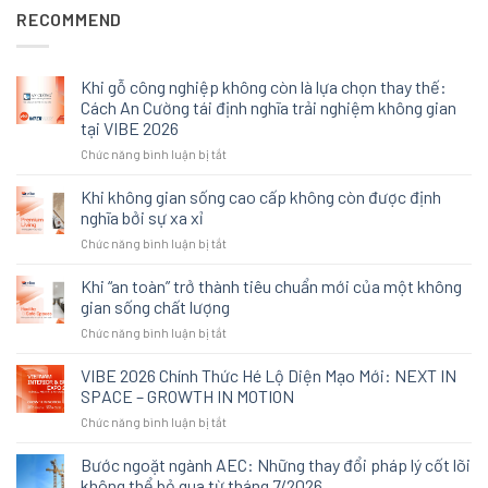
RECOMMEND
Khi gỗ công nghiệp không còn là lựa chọn thay thế:
Cách An Cường tái định nghĩa trải nghiệm không gian
tại VIBE 2026
ở
Chức năng bình luận bị tắt
Khi
gỗ
Khi không gian sống cao cấp không còn được định
công
nghĩa bởi sự xa xỉ
nghiệp
ở
Chức năng bình luận bị tắt
không
Khi
còn
không
Khi “an toàn” trở thành tiêu chuẩn mới của một không
là
gian
lựa
gian sống chất lượng
sống
chọn
ở
Chức năng bình luận bị tắt
cao
thay
Khi
cấp
thế:
“an
VIBE 2026 Chính Thức Hé Lộ Diện Mạo Mới: NEXT IN
không
Cách
toàn”
còn
SPACE – GROWTH IN MOTION
An
trở
được
Cường
ở
Chức năng bình luận bị tắt
thành
định
tái
VIBE
tiêu
nghĩa
định
2026
Bước ngoặt ngành AEC: Những thay đổi pháp lý cốt lõi
chuẩn
bởi
nghĩa
Chính
mới
không thể bỏ qua từ tháng 7/2026
sự
trải