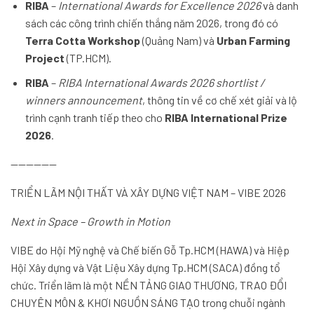
RIBA
–
International Awards for Excellence 2026
và danh
sách các công trình chiến thắng năm 2026, trong đó có
Terra Cotta Workshop
(Quảng Nam) và
Urban Farming
Project
(TP.HCM).
RIBA
–
RIBA International Awards 2026 shortlist /
winners announcement
, thông tin về cơ chế xét giải và lộ
trình cạnh tranh tiếp theo cho
RIBA International Prize
2026
.
——————
TRIỂN LÃM NỘI THẤT VÀ XÂY DỰNG VIỆT NAM – VIBE 2026
Next in Space – Growth in Motion
VIBE do Hội Mỹ nghệ và Chế biến Gỗ Tp.HCM (HAWA) và Hiệp
Hội Xây dựng và Vật Liệu Xây dựng Tp.HCM (SACA) đồng tổ
chức. Triển lãm là một NỀN TẢNG GIAO THƯƠNG, TRAO ĐỔI
CHUYÊN MÔN & KHƠI NGUỒN SÁNG TẠO trong chuỗi ngành