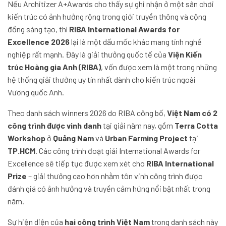
Nếu Architizer A+Awards cho thấy sự ghi nhận ở một sân chơi
kiến trúc có ảnh hưởng rộng trong giới truyền thông và cộng
đồng sáng tạo, thì
RIBA International Awards for
Excellence 2026
lại là một dấu mốc khác mang tính nghề
nghiệp rất mạnh. Đây là giải thưởng quốc tế của
Viện Kiến
trúc Hoàng gia Anh (RIBA)
, vốn được xem là một trong những
hệ thống giải thưởng uy tín nhất dành cho kiến trúc ngoài
Vương quốc Anh.
Theo danh sách winners 2026 do RIBA công bố,
Việt Nam có 2
công trình được vinh danh
tại giải năm nay, gồm
Terra Cotta
Workshop
ở
Quảng Nam
và
Urban Farming Project
tại
TP.HCM
. Các công trình đoạt giải International Awards for
Excellence sẽ tiếp tục được xem xét cho
RIBA International
Prize
– giải thưởng cao hơn nhằm tôn vinh công trình được
đánh giá có ảnh hưởng và truyền cảm hứng nổi bật nhất trong
năm.
Sự hiện diện của
hai công trình Việt Nam
trong danh sách này