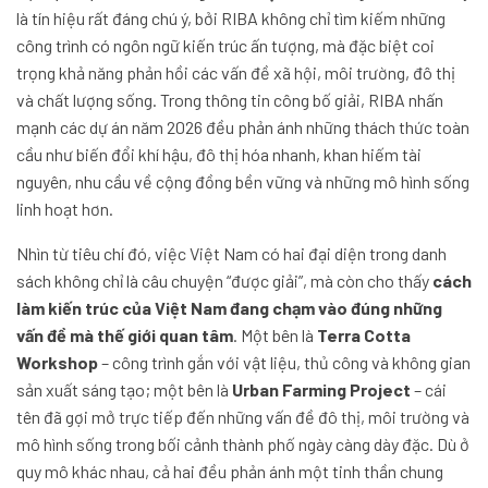
là tín hiệu rất đáng chú ý, bởi RIBA không chỉ tìm kiếm những
công trình có ngôn ngữ kiến trúc ấn tượng, mà đặc biệt coi
trọng khả năng phản hồi các vấn đề xã hội, môi trường, đô thị
và chất lượng sống. Trong thông tin công bố giải, RIBA nhấn
mạnh các dự án năm 2026 đều phản ánh những thách thức toàn
cầu như biến đổi khí hậu, đô thị hóa nhanh, khan hiếm tài
nguyên, nhu cầu về cộng đồng bền vững và những mô hình sống
linh hoạt hơn.
Nhìn từ tiêu chí đó, việc Việt Nam có hai đại diện trong danh
sách không chỉ là câu chuyện “được giải”, mà còn cho thấy
cách
làm kiến trúc của Việt Nam đang chạm vào đúng những
vấn đề mà thế giới quan tâm
. Một bên là
Terra Cotta
Workshop
– công trình gắn với vật liệu, thủ công và không gian
sản xuất sáng tạo; một bên là
Urban Farming Project
– cái
tên đã gợi mở trực tiếp đến những vấn đề đô thị, môi trường và
mô hình sống trong bối cảnh thành phố ngày càng dày đặc. Dù ở
quy mô khác nhau, cả hai đều phản ánh một tinh thần chung