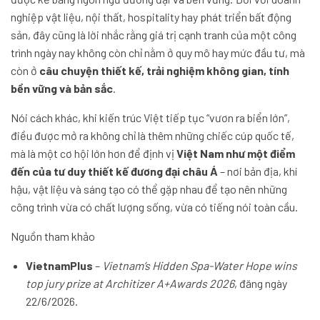
nghiệp vật liệu, nội thất, hospitality hay phát triển bất động
sản, đây cũng là lời nhắc rằng giá trị cạnh tranh của một công
trình ngày nay không còn chỉ nằm ở quy mô hay mức đầu tư, mà
còn ở
câu chuyện thiết kế, trải nghiệm không gian, tính
bền vững và bản sắc
.
Nói cách khác, khi kiến trúc Việt tiếp tục “vươn ra biển lớn”,
điều được mở ra không chỉ là thêm những chiếc cúp quốc tế,
mà là một cơ hội lớn hơn để định vị
Việt Nam như một điểm
đến của tư duy thiết kế đương đại châu Á
– nơi bản địa, khí
hậu, vật liệu và sáng tạo có thể gặp nhau để tạo nên những
công trình vừa có chất lượng sống, vừa có tiếng nói toàn cầu.
Nguồn tham khảo
VietnamPlus
–
Vietnam’s Hidden Spa-Water Hope wins
top jury prize at Architizer A+Awards 2026
, đăng ngày
22/6/2026.