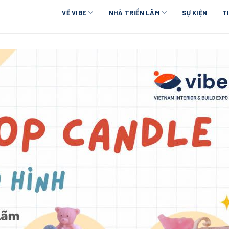
VỀ VIBE
NHÀ TRIỂN LÃM
SỰ KIỆN
T