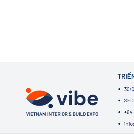
TRIỂN
30/0
SECC
+84 
inf